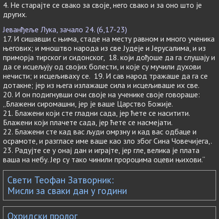
4. Не старајте се свако за своје, него свако и за оно што је
других.
Јеванђеље Лука, зачало 24. (6,17-23)
17. И сишавши с њима, стаде на месту равном и много ученика
његових; и мноштво народа из све Јудеје и Јерусалима, и из
приморја тирског и сидонског, 18. који дођоше да га слушају и
да се исцељују од својих болести, и које су мучили духови
нечисти; и исцељиваху се. 19. И сав народ тражаше да га се
дотакне; јер из њега излажаше сила и исцељиваше их све.
20. И он подигнувши очи своје на ученике своје говораше:
„Блажени сиромашни, јер је ваше Царство Божије.
21. Блажени који сте гладни сада, јер ћете се наситити.
Блажени који плачете сада, јер ћете се насмејати.
22. Блажени сте кад вас људи омрзну и кад вас одбаце и
осрамоте, и разгласе име ваше као зло због Сина Човечијега,.
23. Радујте се у онај дан и играјте, јер гле, велика је плата
ваша на небу. Јер су тако чинили пророцима оцеви њихови.“
Свети Теофан Затворник:
Мисли за сваки дан у години
Охридски пролог