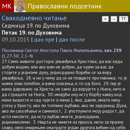
МК
Православни подсетник
Свакодневно читање
+
–
TT
Седмица 19. по Духовима
Петак 19. по Духовима
09.10.2015
|
дан пре
|
дан после
Посланица Светог Апостола Павла Филипљанима,
зач. 239
(1,27-30; 2,1-4)
27. Само живите достојно јеванђеља Христова, да вас када
дођем видим, или ако вам не дођем, да чујем за вас да
стојите у једноме духу, једнодушно борећи се за веру
јеванђеља, 28. и ни у чему да се не плашите противника; то је
њима знак погибли, а вама спасења, и то од Бога. 29. Јер је
вама даровано за Христа, не само да верујете у Њега, него и
да страдате за Њега, 30. имајући ону исту борбу какву код
мене видесте и сад чујете о мени.1. Ако, дакле, имате неку
утеху у Христу, ако ли топлину љубави, ако ли заједницу Духа,
ако ли саосећање и самилост, 2. употпуните моју радост, да
исто мислите, да исту љубав имате, једнодушни,
једномислени: 3. Ништа не чините из пркоса, нити за празну
славу, него смирењем сматрајте један другога већим од себе.