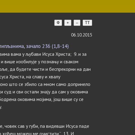
Ф
+
–
TT
06.10.2015
пљанима, зачало 236 (1,8-14)
свима вама у љубави Исуса Христа; 9. и за
 и више изобилује у познању и сваком
оље, да будете чисти и беспрекорни на дан
уса Христа, на славу и хвалу
је оно што се збило са мном само допринело
и суд и сви остали знају да сам у оковима
ободрена оковима мојима, још више су се
.
ле, човек сав у губи, па видевши Исуса паде
ко хоћеш можеш ме очистити.” 13. И