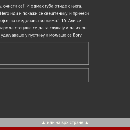
у, очисти се!” И одмах губа отиде с њега.
„Него иди и покажи се свештенику, и принеси
ојсеј за сведочанство њима.” 15. Али се
арода стецаше се да га слушају и да их он
е удаљаваше у пустињу и мољаше се Богу.
▲ иди на врх стране ▲