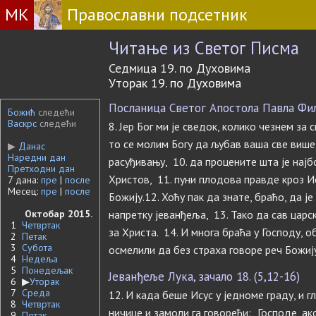
МК
Православни подсетник
Читање из Светог Писма
Седмица 19. по Духовима
Уторак 19. по Духовима
Посланица Светог Апостола Павла Фили
Божић
следећи
Васкрс
следећи
8. Јер Бог ми је сведок, колико чезнем за 
то се молим Богу да љубав ваша све више
▶
Данас
Наредни дан
расуђивању, 10. да процените шта је најб
Претходни дан
Христов, 11. пуни плодова правде кроз Ис
7 дана:
пре
|
после
Месец:
пре
|
после
Божију.12. Хоћу пак да знате, браћо, да 
Октобар 2015.
напретку јеванђеља, 13. Тако да сав царск
1
Четвртак
за Христа. 14. И многа браћа у Господу, 
2
Петак
3
Субота
осмелили да без страха говоре реч Божију
4
Недеља
5
Понедељак
Јеванђеље Лука, зачало 18. (5,12-16)
6
▶
Уторак
7
Среда
12. И када беше Исус у једноме граду, и г
8
Четвртак
ничице и замоли га говорећи: „Господе, а
9
Петак