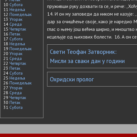
10
Субота
пруживши руку дохвати га се, и рече: „Хоћ
11
Недеља
14. И он му заповеди да ником не казује: 
12
Понедељак
13
Уторак
дар за очишћење своје, како је наредио М
14
Среда
глас о њему још већма ширио, и мноштво н
15
Четвртак
16
Петак
исцељује од њихових болести. 16. А он с
17
Субота
18
Недеља
19
Понедељак
Свети Теофан Затворник:
20
Уторак
21
Среда
Мисли за сваки дан у години
22
Четвртак
23
Петак
24
Субота
25
Недеља
Охридски пролог
26
Понедељак
27
Уторак
28
Среда
29
Четвртак
30
Петак
31
Субота