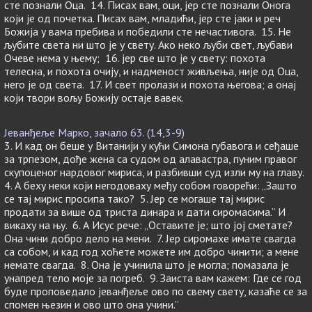
сте познали Оца. 14. Писах вам, оци, јер сте познали Онога
који је од почетка. Писах вам, младићи, јер сте јаки и реч
Божија у вама пребива и победили сте нечастивога. 15. Не
љубите света ни што је у свету. Ако неко љуби свет, љубави
Очеве нема у њему; 16. јер све што је у свету: похота
телесна, и похота очију, и надменост живљења, није од Оца,
него је од света. 17. И свет пролази и похота његова; а онај
који твори вољу Божију остаје вавек.
Јеванђеље Марко, зачало 63. (14,3-9)
3. И кад он беше у Витанији у кући Симона губавога и сеђаше
за трпезом, дође жена са судом од алавастра, пуним правог
скупоценог нардовог мириса, и разбивши суд изли му на главу.
4. А беху неки који негодоваху међу собом говорећи: „Зашто
се тај мирис просипа тако? 5. Јер се могаше тај мирис
продати за више од триста динара и дати сиромасима.” И
викаху на њу. 6. А Исус рече: „Оставите је; што јој сметате?
Она чини добро дело на мени. 7. Јер сиромахе имате свагда
са собом, и кад год хоћете можете им добро чинити; а мене
немате свагда. 8. Она је учинила што је могла; помазала је
унапред тело моје за погреб. 9. Заиста вам кажем: Где се год
буде проповедало јеванђеље ово по свему свету, казаће се за
спомен њезин и ово што она учини.”