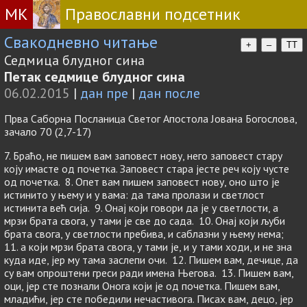
МК
Православни подсетник
Свакодневно читање
+
–
TT
Седмица блудног сина
Петак седмице блудног сина
06.02.2015
|
дан пре
|
дан после
Прва Саборна Посланица Светог Апостола Јована Богослова,
зачало 70 (2,7-17)
7. Браћо, не пишем вам заповест нову, него заповест стару
коју имасте од почетка. Заповест стара јесте реч коју чусте
од почетка. 8. Опет вам пишем заповест нову, оно што је
истинито у њему и у вама: да тама пролази и светлост
истинита већ сија. 9. Онај који говори да је у светлости, а
мрзи брата свога, у тами је све до сада. 10. Онај који љуби
брата свога, у светлости пребива, и саблазни у њему нема;
11. а који мрзи брата свога, у тами је, и у тами ходи, и не зна
куда иде, јер му тама заслепи очи. 12. Пишем вам, дечице, да
су вам опроштени греси ради имена Његова. 13. Пишем вам,
оци, јер сте познали Онога који је од почетка. Пишем вам,
младићи, јер сте победили нечастивога. Писах вам, децо, јер