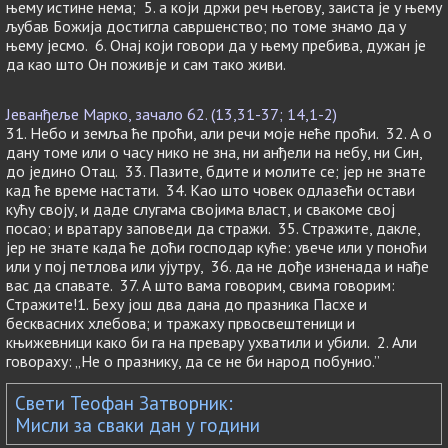
њему истине нема; 5. а који држи реч његову, заиста је у њему
љубав Божија достигла савршенство; по томе знамо да у
њему јесмо. 6. Онај који говори да у њему пребива, дужан је
да као што Он поживје и сам тако живи.
Јеванђеље Марко, зачало 62. (13,31-37; 14,1-2)
31. Небо и земља ће проћи, али речи моје неће проћи. 32. А о
дану томе или о часу нико не зна, ни анђели на небу, ни Син,
до једино Отац. 33. Пазите, бдите и молите се; јер не знате
кад ће време настати. 34. Као што човек одлазећи остави
кућу своју, и даде слугама својима власт, и свакоме свој
посао; и вратару заповеди да стражи. 35. Стражите, дакле,
јер не знате када ће доћи господар куће: увече или у поноћи
или у пој петлова или ујутру, 36. да не дође изненада и нађе
вас да спавате. 37. А што вама говорим, свима говорим:
Стражите!1. Беху још два дана до празника Пасхе и
бесквасних хлебова; и тражаху првосвештеници и
књижевници како би га на превару ухватили и убили. 2. Али
говораху: „Не о празнику, да се не би народ побунио.”
Свети Теофан Затворник:
Мисли за сваки дан у години