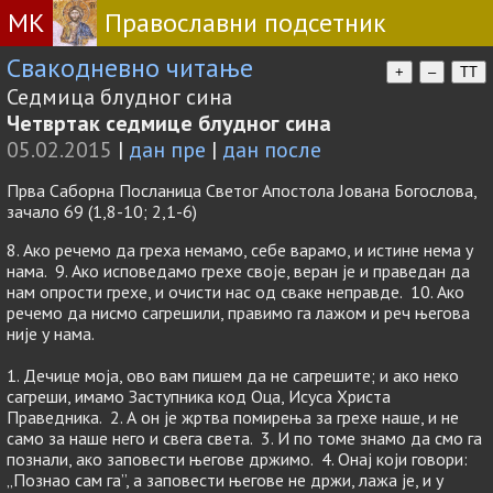
МК
Православни подсетник
Свакодневно читање
+
–
TT
Седмица блудног сина
Четвртак седмице блудног сина
05.02.2015
|
дан пре
|
дан после
Прва Саборна Посланица Светог Апостола Јована Богослова,
зачало 69 (1,8-10; 2,1-6)
8. Ако речемо да греха немамо, себе варамо, и истине нема у
нама. 9. Ако исповедамо грехе своје, веран је и праведан да
нам опрости грехе, и очисти нас од сваке неправде. 10. Ако
речемо да нисмо сагрешили, правимо га лажом и реч његова
није у нама.
1. Дечице моја, ово вам пишем да не сагрешите; и ако неко
сагреши, имамо Заступника код Оца, Исуса Христа
Праведника. 2. А он је жртва помирења за грехе наше, и не
само за наше него и свега света. 3. И по томе знамо да смо га
познали, ако заповести његове држимо. 4. Онај који говори:
„Познао сам га”, а заповести његове не држи, лажа је, и у