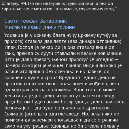
благајну. 44. Јер сви метнуше од сувишка свог; а она од
сиротиње своје метну све што имаше, сву имовину своју.'"
Свети Теофан Затворник:
Мисли за сваки дан у години
Удовица је у црквену благајну (у црквену кутију за
прилоге) ставила две лепте (два динара отприлике).
Ипак, Господ је рекао да је она ставила више од
свих, премда су други стављали и велике новчанице.
Шта је дало превагу њеном прилогу? Очигледно –
намера са којом је учињен прилог. Видиш ли како је
различита врлина без осећања и из навике, од
врлине из душе и срца? Вредност једног дела не
произилази из његовог спољашњег извођења, него
од унутрашњег расположења. Због тога се може
десити да једно дело, изврсно у сваком погледу,
пред Богом буде сасвим безвредно, а дело, наизглед
безначајно – да буде оцењено као драгоцено.
Свима је јасно шта одатле следи. Но, нека нико не
помисли да занемари спољашње и да се ограничи
само на унутрашње. Удовица не би стекла похвалу