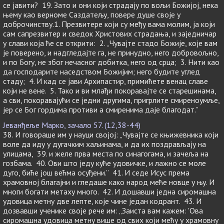
се јавити? 19. Зато и они који страдају по вољи Божијој, нека
њему као верноме Саздатељу, повере душе своје у
доброчинству.1. Презвитере који су међу вама молим, ја који
сам сапрезвитер и сведок Христових страдања, и заједничар
у слави која ће се открити: 2. „Чувајте стадо Божије, које вам
је поверено, и надгледајте га, не принудно, него добровољно,
и по Богу, не због нечасног добитка, него од срца; 3. Нити као
да господарите наседством Божијим; него будите углед
стаду; 4. И кад се јави Архипастир, примићете венац славе
који не вене. 5. Тако и ви млађи покоравајте се старешинама,
а сви, покоравајући се једни другима, пригрлите смиреноумље,
јер се Бог гордима противи а смиренима даје благодат.”
Јеванђеље Марко, зачало 57. (12,38-44)
38. И говораше им у науци својој: „Чувајте се књижевника који
воле да иду у дугачким хаљинама, и да их поздрављају на
улицама, 39. и желе прва места по синагогама, и зачеља на
гозбама. 40. Ови што једу куће удовичке, и лажно се моле
дуго, биће још већма осуђени.” 41. И седе Исус према
храмовној благајни и гледаше како народ меће новце у њу. И
многи богати метаху много. 42. И дошавши једна сиромашна
удовица метну две лепте, које чине један кодрант. 43. И
дозвавши ученике своје рече им: „Заиста вам кажем: 'Ова
сиромашна удовица метну више од свих који мећу у храмовну