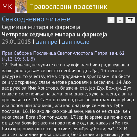
МК
Православни подсетник
Свакодневно читање
+
–
TT
Седмица митара и фарисеја
Четвртак седмице митара и фарисеја
29.01.2015
|
дан пре
|
дан после
Прва Саборна Посланица Светог Апостола Петра,
зач. 62
(4,12-19; 5,1-5)
12. Љубљени, не чудите се огњу који вам бива ради кушања
вашег, као да вам се нешто необично догађа, 13. него се
радујте што учествујете у страдањима Христовим, да бисте
се и у откривењу славе његове радовали и веселили. 14. Ако
вас руже за Име Христово, блажени сте, јер Дух Божији, Дух
славе и силе почива на вама; они, дакле, хуле на њега, а ви га
прослављате. 15. Само да нико од вас не пострада као убица
или лопов или злочинац, или као онај који се меша у туђе
послове. 16. Но ако ли као хришћанин, нека се не стиди, већ
нека слави Бога због тог удела. 17. Јер је време да почне суд
од дома Божијег; ако ли прво почне од нас, какав ли ће тек
бити крај онима што се противе јеванђељу Божијем? 18. И
ако се праведник једва спасава, безбожник и грешник где ће