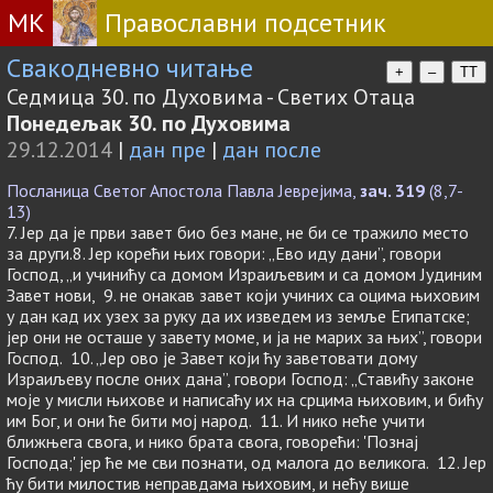
МК
Православни подсетник
Свакодневно читање
+
–
TT
Седмица 30. по Духовима - Светих Отаца
Понедељак 30. по Духовима
29.12.2014
|
дан пре
|
дан после
Посланица Светог Апостола Павла Јеврејима,
зач. 319
(8,7-
13)
7. Јер да је први завет био без мане, не би се тражило место
за други.8. Јер корећи њих говори: „Ево иду дани”, говори
Господ, „и учинићу са домом Израиљевим и са домом Јудиним
Завет нови, 9. не онакав завет који учиних са оцима њиховим
у дан кад их узех за руку да их изведем из земље Египатске;
јер они не осташе у завету моме, и ја не марих за њих”, говори
Господ. 10. „Јер ово је Завет који ћу заветовати дому
Израиљеву после оних дана”, говори Господ: „Ставићу законе
моје у мисли њихове и написаћу их на срцима њиховим, и бићу
им Бог, и они ће бити мој народ. 11. И нико неће учити
ближњега свога, и нико брата свога, говорећи: 'Познај
Господа;' јер ће ме сви познати, од малога до великога. 12. Јер
ћу бити милостив неправдама њиховим, и нећу више