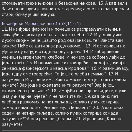
спомињати грехе њихове и безакоња њихова. 13. А кад вели
Завет нови, први је учинио застарелим; а оно што застарева и
стари, близу је ишчезнућа.”
Јеванђеље Марко, зачало 33. (8,11-21)
11. И изиђоше фарисеји и почеше се расправљати с њим, и
кушајући га, искаху од њега знак са неба. 12. И уздахнувши
духом својим рече: „Зашто род овај знак иште? Заиста вам
кажем: 'Неће се дати знак роду овоме.'” 13. И оставивши их
уђе опет у лађу, и отиде на ону страну. 14. И заборавише
ученици његови узети хлебове. И немаху са собом у лађи до
један хлеб. 15. И опомињаше их говорећи: „Гледајте, чувајте
се квасца фарисејскога и квасца Иродова.” 16. И размишљаху,
један другоме говорећи: „То је што хлеба немамо.” 17. И
разумевши Исус рече им: „Зашто мислите да је то што хлеба
немате? Зар још не схватате нити разумете? Зар је још
окамењено срце ваше? 18. Имајући очи зар не видите, и уши
имајући зар не чујете? И не памтите ли, 19. кад оних пет
хлебова разломих на пет хиљада, колико пуних котарица
комада накуписте?” Рекоше му: „Дванаест.” 20. „А кад оних
седам на четири хиљаде, колико пуних котарица комада
накуписте?” А они рекоше: „Седам.” 21. И рече им: „Како не
разумете?”