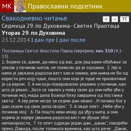
МК
Православни подсетник
Свакодневно читање
+
–
TT
Седмица 29. по Духовима - Светих Праотаца
Уторак 29. по Духовима
23.12.2014
|
дан пре
|
дан после
Посланица Светог Апостола Павла Јеврејима,
зач. 310
(4,1-
13)
1. Бојимо се, дакле, да неко од вас, док још важи обећање за
улазак у починак његов, не помисли да је одоцнио. 2. Јер и
нама је јављена радосна вест као и онима; али њима не би од
користи реч коју чуше, пошто они који је чуше не прихватише
је са вером. 3. А ми који поверовасмо улазимо у починак, као
што је рекао: „Зато се заклех у гневу свом да они неће ући у
починак мој, мада дела Божија беху завршена од постанка
света.” 4. Јер рече негде за седми дан овако: „И почину Бог у
дан седми од свих дела својих.” 5. А овде опет: „Неће ући у
починак мој.” 6. Па пошто неки имају да уђу у њега, а они
којима је најпре јављена радосна вест не уђоше због
непокорности, 7. то опет одреди један дан, „данас", говорећи
преко Давида, после толикога времена, као што рече: „Данас,