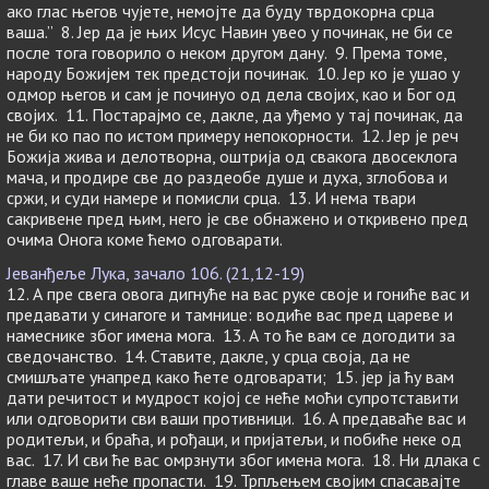
ако глас његов чујете, немојте да буду тврдокорна срца
ваша.” 8. Јер да је њих Исус Навин увео у починак, не би се
после тога говорило о неком другом дану. 9. Према томе,
народу Божијем тек предстоји починак. 10. Јер ко је ушао у
одмор његов и сам је починуо од дела својих, као и Бог од
својих. 11. Постарајмо се, дакле, да уђемо у тај починак, да
не би ко пао по истом примеру непокорности. 12. Јер је реч
Божија жива и делотворна, оштрија од свакога двосеклога
мача, и продире све до раздеобе душе и духа, зглобова и
сржи, и суди намере и помисли срца. 13. И нема твари
сакривене пред њим, него је све обнажено и откривено пред
очима Онога коме ћемо одговарати.
Јеванђеље Лука, зачало 106. (21,12-19)
12. А пре свега овога дигнуће на вас руке своје и гониће вас и
предавати у синагоге и тамнице: водиће вас пред цареве и
намеснике због имена мога. 13. А то ће вам се догодити за
сведочанство. 14. Ставите, дакле, у срца своја, да не
смишљате унапред како ћете одговарати; 15. јер ја ћу вам
дати речитост и мудрост којој се неће моћи супротставити
или одговорити сви ваши противници. 16. А предаваће вас и
родитељи, и браћа, и рођаци, и пријатељи, и побиће неке од
вас. 17. И сви ће вас омрзнути због имена мога. 18. Ни длака с
главе ваше неће пропасти. 19. Трпљењем својим спасавајте