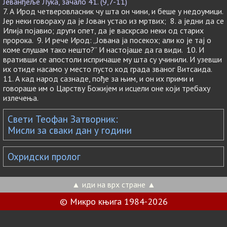
Јеванђеље Лука, зачало 41. (9,7-11)
7. А Ирод четверовласник чу шта он чини, и беше у недоумици.
Јер неки говораху да је Јован устао из мртвих; 8. а једни да се
Илија појавио; други опет, да је васкрсао неки од старих
пророка. 9. И рече Ирод: „Јована ја посекох; али ко је тај о
коме слушам тако нешто?” И настојаше да га види. 10. И
вративши се апостоли испричаше му шта су учинили. И узевши
их отиде насамо у место пусто код града званог Витсаида.
11. А кад народ сазнаде, пође за њим, и он их прими и
говораше им о Царству Божијем и исцели оне који требаху
излечења.
Свети Теофан Затворник:
Мисли за сваки дан у години
Охридски пролог
▲ иди на врх стране ▲
© Микро књига 1984-2026