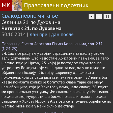
МК
Православни подсетник
Свакодневно читање
+
–
TT
Седмица 21. по Духовима
Четвртак 21. по Духовима
30.10.2014
|
дан пре
|
дан после
Посланица Светог Апостола Павла Колошанима,
зач. 252
(1,24-29)
24. Сада се радујем у својим страдањима за вас, и у своме
телу допуњавам што недостаје Христовим патњама, за тело
његово, које је Црква, 25. којој ја постадох служитељ по
устројству Божијем које ми је дано за вас, да у потпуности
објавим реч Божију, 26. тајну сакривену од векова и
покољења, која се сада јави светима његовим; 27. њима Бог
хтеде показати колико је богатство славе тајне ове међу
незнабошцима, која је Христос у вама, нада славе; 28. којега
ми проповедамо уразумљујући свакога човека и учећи свакога
човека свакој мудрости, да бисмо показали свакога човека
савршена у Христу Исусу. 29. За ово се и трудим, борећи се по
његовој моћи која у мени силно дејствује.