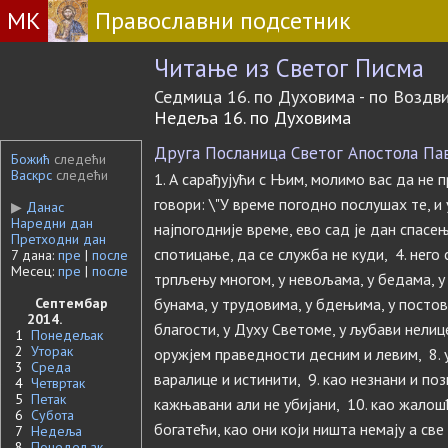
МК
Православни подсетник
Читање из Светог Писма
Седмица 16. по Духовима - по Возд
Недеља 16. по Духовима
Друга Посланица Светог Апостола Павл
Божић
следећи
Васкрс
следећи
1. А сарађујући с Њим, молимо вас да не 
говори: \"У време погодно послушах те, и 
▶
Данас
Наредни дан
најпогодније време, ево сад је дан спасењ
Претходни дан
спотицање, да се служба не куди, 4. него 
7 дана:
пре
|
после
Месец:
пре
|
после
трпљењу многом, у невољама, у бедама, у 
Септембар
бунама, у трудовима, у бдењима, у постови
2014.
благости, у Духу Светоме, у љубави нелицем
1
Понедељак
2
Уторак
оружјем праведности десним и левим, 8. у
3
Среда
варалице и истинити, 9. као незнани и поз
4
Четвртак
5
Петак
кажњавани али не убијани, 10. као жалош
6
Субота
богатећи, као они који ништа немају а све 
7
Недеља
8
Понедељак