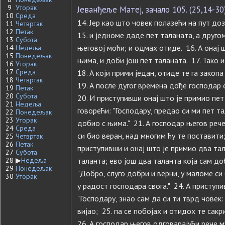
9
Уторак
Јеванђеље Матеј, зачало 105. (25,14-30
10
Среда
14. Јер као што човек полазећи на пут доз
11
Четвртак
12
Петак
15. и једноме даде пет таланата, а друго
13
Субота
његовој моћи; и одмах отиде. 16. А онај 
14
Недеља
15
Понедељак
њима, и доби још пет таланата. 17. Тако 
16
Уторак
17
Среда
18. А који прими један, отиде те га закоп
18
Четвртак
19. А после дугог времена дође господар 
19
Петак
20
Субота
20. И приступивши онај што је примио пет
21
Недеља
говорећи: "Господару, предао си ми пет та
22
Понедељак
23
Уторак
добио с њима." 21. А господар његов рече
24
Среда
си био веран, над многим ћу те поставити;
25
Четвртак
26
Петак
приступивши и онај што је примио два тал
27
Субота
28
▶
Недеља
таланта; ево још два таланта која сам до
29
Понедељак
"Добро, слуго добри и верни, у маломе си
30
Уторак
у радост господара свога." 24. А приступи
"Господару, знао сам да си ти тврд човек:
вијао; 25. па се побојах и отидох те сакри
26. А господар његов одговарајући рече му