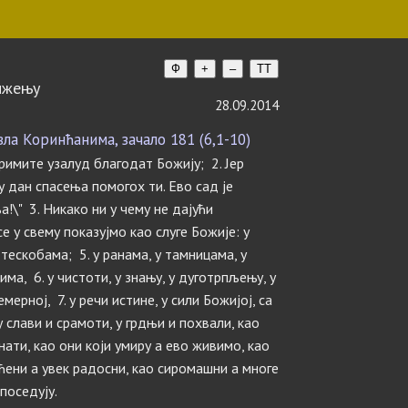
Ф
+
–
TT
вижењу
28.09.2014
а Коринћанима, зачало 181 (6,1-10)
примите узалуд благодат Божију; 2. Јер
у дан спасења помогох ти. Ево сад је
а!\" 3. Никако ни у чему не дајући
се у свему показујмо као слуге Божије: у
тескобама; 5. у ранама, у тамницама, у
ма, 6. у чистоти, у знању, у дуготрпљењу, у
ерној, 7. у речи истине, у сили Божијој, са
 слави и срамоти, у грдњи и похвали, као
нати, као они који умиру а ево живимо, као
ћени а увек радосни, као сиромашни а многе
поседују.