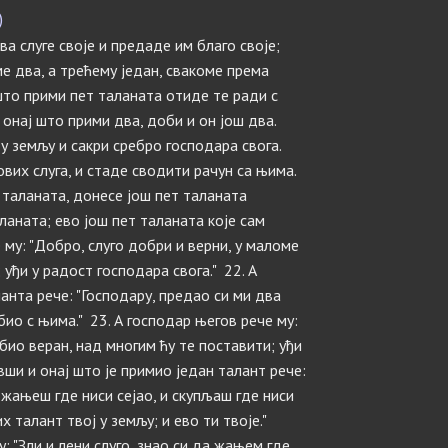
)
ва слуге своје и предаде им благо своје;
ме два, а трећему један, свакоме према
што прими пет таланата отиде те ради с
и онај што прими два, доби и он још два.
а у земљу и сакри сребро господара свога.
ових слуга, и стаде сводити рачун са њима.
 таланата, донесе још пет таланата
ланата; ево још пет таланата које сам
 му: "Добро, слуго добри и верни, у маломе
 уђи у радост господара свога." 22. А
анта рече: "Господару, предао си ми два
био с њима." 23. А господар његов рече му:
 био веран, над многим ћу те поставити; уђи
вши и онај што је примио један талант рече:
 жањеш где ниси сејао, и скупљаш где ниси
х талант твој у земљу; и ево ти твоје."
: "Зли и лени слуго, знао си да жањем где