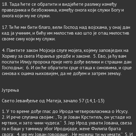
18. Тада ћете се обратити и видјећете разлику између
праведника и безбожника, између онога који служи Богу и
онога који му не служи.
17. Ти ће ми бити благо, вели Господ над војскама, у онај дан
кад ја учиним, и бићу им милостив као што је отац милостив
своме сину који му служи.
4. Памтите закон Мојсија слуге мојега, којему заповједих на
Хориву за свега Израиља уредбе и законе. 5. Ево, ја ћу вам
послати Илију пророка прије него дође велики и страшни дан
Господњи; 6. И он ће обратити срце отаца к синовима, и срце
синова к оцима њиховијем, да не дођем и затрем земљу.
Јутрења
Свето Јеванђеље од Матеја, зачало 57 (14,1-13)
1. У то време дође глас до Ирода четверовласника о Исусу.
2. И рече слугама својим: „То је Јован Крститељ, он устаде из
мртвих, и зато чини чудеса.” 3. Јер Ирод ухвати Јована, свеза
га и баци у тамницу због Иродијаде, жене Филипа брата
свога; 4. јер му Јован говораше: „Не можеш ти њу имати.” 5. И