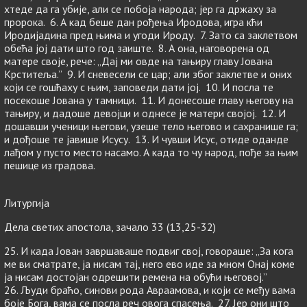
хтеде да га убије, али се побоја народа; јер га држаху за
пророка. 6. А кад беше дан рођења Иродова, игра кћи
Иродијадина пред њима и угоди Ироду. 7. Зато са заклетвом
обећа јој дати што год заиште. 8. А она, наговорена од
матере своје, рече: „Дај ми овде на тањиру главу Јована
Крститеља.” 9. И сневесели се цар; али због заклетве и оних
који се гошћаху с њим, заповеди дати јој. 10. И посла те
посекоше Јована у тамници. 11. И донесоше главу његову на
тањиру, и дадоше девојци и однесе је матери својој. 12. И
дошавши ученици његови, узеше тело његово и сахранише га;
и дођоше те јавише Исусу. 13. И чувши Исус, отиде оданде
лађом у пусто место насамо. А када то чу народ, пође за њим
пешице из градова.
Литургија
Дела светих апостола, зачало 33 (13,25-32)
25. И када Јован завршаваше подвиг свој, говораше: „За кога
ме ви сматрате, ја нисам тај, него ево иде за мном Онај коме
ја нисам достојан одрешити ремена на обући његовој.”
26. Људи браћо, синови рода Авраамова, и који се међу вама
боје Бога, вама се посла реч овога спасења. 27. Јер они што