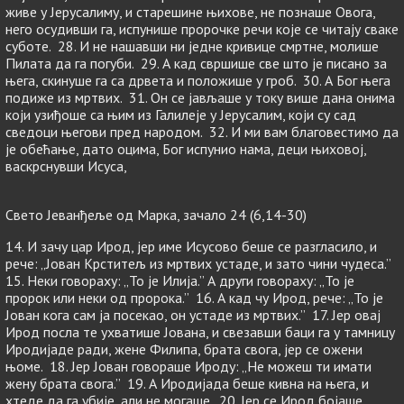
живе у Јерусалиму, и старешине њихове, не познаше Овога,
него осудивши га, испунише пророчке речи које се читају сваке
суботе. 28. И не нашавши ни једне кривице смртне, молише
Пилата да га погуби. 29. А кад свршише све што је писано за
њега, скинуше га са дрвета и положише у гроб. 30. А Бог њега
подиже из мртвих. 31. Он се јављаше у току више дана онима
који узиђоше са њим из Галилеје у Јерусалим, који су сад
сведоци његови пред народом. 32. И ми вам благовестимо да
је обећање, дато оцима, Бог испунио нама, деци њиховој,
васкрснувши Исуса,
Свето Јеванђеље од Марка, зачало 24 (6,14-30)
14. И зачу цар Ирод, јер име Исусово беше се разгласило, и
рече: „Јован Крститељ из мртвих устаде, и зато чини чудеса.”
15. Неки говораху: „То је Илија.” А други говораху: „То је
пророк или неки од пророка.” 16. А кад чу Ирод, рече: „То је
Јован кога сам ја посекао, он устаде из мртвих.” 17. Јер овај
Ирод посла те ухватише Јована, и свезавши баци га у тамницу
Иродијаде ради, жене Филипа, брата свога, јер се ожени
њоме. 18. Јер Јован говораше Ироду: „Не можеш ти имати
жену брата свога.” 19. А Иродијада беше кивна на њега, и
хтеде да га убије, али не могаше. 20. Јер се Ирод бојаше