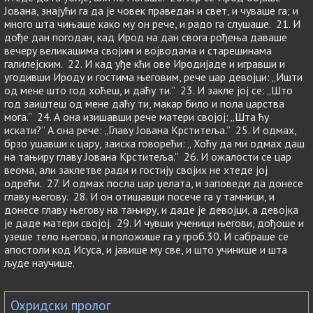
Јована, знајући га да је човек праведан и свет, и чуваше га; и
много шта чињаше како му он рече, и радо га слушаше. 21. И
дође дан погодан, кад Ирод на дан свога рођења даваше
вечеру великашима својим и војводама и старешинама
галилејским. 22. И кад уђе кћи ове Иродијаде и игравши и
угодивши Ироду и гостима његовим, рече цар девојци: „Ишти
од мене што год хоћеш, и даћу ти.” 23. И закле јој се: „Што
год заиштеш од мене даћу ти, макар било и пола царства
мога.” 24. А она изишавши рече матери својој: „Шта ћу
искати?” А она рече: „Главу Јована Крститеља.” 25. И одмах,
брзо ушавши к цару, заиска говорећи: „ Хоћу да ми одмах даш
на тањиру главу Јована Крститеља.” 26. И ожалости се цар
веома, али заклетве ради и гостију својих не хтеде јој
одрећи. 27. И одмах посла цар џелата, и заповеди да донесе
главу његову. 28. И он отишавши посече га у тамници, и
донесе главу његову на тањиру, и даде је девојци, а девојка
је даде матери својој. 29. И чувши ученици његови, дођоше и
узеше тело његово, и положише га у гроб.30. И сабраше се
апостоли код Исуса, и јавише му све, и што учинише и шта
људе научише.
Охридски пролог