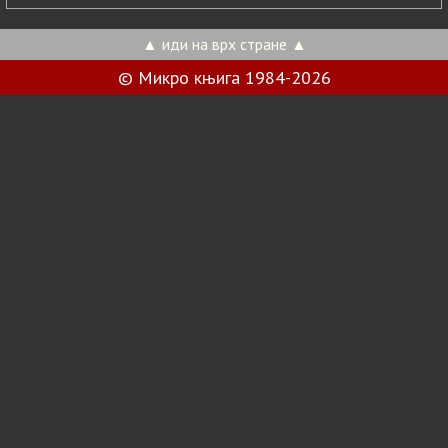
▲ иди на врх стране ▲
© Микро књига 1984-2026