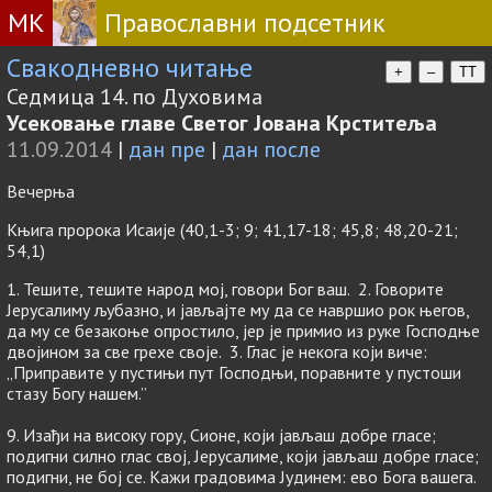
МК
Православни подсетник
Свакодневно читање
+
–
TT
Седмица 14. по Духовима
Усековање главе Светог Јована Крститеља
11.09.2014
|
дан пре
|
дан после
Вечерња
Књига пророка Исаије (40,1-3; 9; 41,17-18; 45,8; 48,20-21;
54,1)
1. Тешите, тешите народ мој, говори Бог ваш. 2. Говорите
Јерусалиму љубазно, и јављајте му да се навршио рок његов,
да му се безакоње опростило, јер је примио из руке Господње
двојином за све грехе своје. 3. Глас је некога који виче:
„Приправите у пустињи пут Господњи, поравните у пустоши
стазу Богу нашем.”
9. Изађи на високу гору, Сионе, који јављаш добре гласе;
подигни силно глас свој, Јерусалиме, који јављаш добре гласе;
подигни, не бој се. Кажи градовима Јудинем: ево Бога вашега.