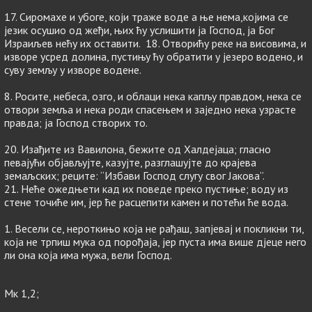
17. Сиромахе и убоге, који траже воде а ње нема,којима се
језик осушио од жеђи, њих ћу услишити ја Господ, ја Бог
Израиљев нећу их оставити. 18. Отворићу реке на висовима, и
изворе усред долина, пустињу ћу обратити у језеро водено, и
суву земљу у изворе водене.
8. Росите, небеса, озго, и облаци нека капљу правдом, нека се
отвори земља и нека роди спасењем и заједно нека узрасте
правда; ја Господ створих то.
20. Изађите из Вавилона, бежите од Халдејаца; гласно
певајући објављујте, казујте, разглашујте до крајева
земаљских; реците: “Избави Господ слугу свог Јакова”.
21. Неће ожедњети кад их поведе преко пустиње; воду из
стене точиће им, јер ће расцепити камен и потећи ће вода.
1. Весели се, нероткињо која не рађаш, запјевај и покликни ти,
која не трпиш мука од порођаја, јер пуста има више дјеце него
ли она која има мужа, вели Господ.
Мк 1,2;