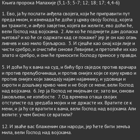
Књига пророка Малахије (3,1-3; 5-7; 12; 18; 17; 4,4-6)
1. Ево, ја ћу послати анђела својега, који ће приправити пут
преда мном, и изненада ће доћи у цркву своју Господ, којега
ви тражите, и анђео завјетни, којега ви желите, ево доћи ће,
вели Господ над војскама. 2. Али ко ће поднијети дан доласка
његова? и ко ће се одржати кад се покаже? јер је он као огањ
ливчев и као мило бјељарско. 3. И сјешће као онај који лије и
чисти сребро, и очистиће синове Левијеве, и претопиће их као
злато и сребро, и они ће приносити Господу приносе у правди.
5. И доћи ћу к вама на суд, и бићу брз свједок против врачара
и против прељубочинаца, и против онијех који се куну криво и
против онијех који закидају најам најамнику, и удовици и
сироти и дошљаку криво чине и не боје се мене, вели Господ
над војскама. 6. Јер ја Господ не мијењам се; зато ви, синови
Јаковљеви, не изгибосте. 7. Од времена отаца својих
отступисте од уредаба мојих и не држасте их. Вратите се к
мени, и ја ћу се вратити к вама, вели Господ над војскама. Али
велите: у чем бисмо се вратили?
12. И зваће вас блаженим сви народи, јер ћете бити земља
мила, вели Господ над војскама.