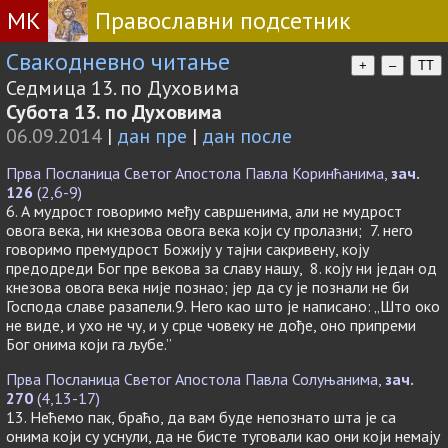
МК
Православни подсетник
Свакодневно читање
+
–
TT
Седмица 13. по Духовима
Субота 13. по Духовима
06.09.2014
|
дан пре
|
дан после
Прва Посланица Светог Апостола Павла Коринћанима,
зач.
126
(2,6-9)
6. А мудрост говоримо међу савршенима, али не мудрост
овога века, ни кнезова овога века који су пролазни; 7. него
говоримо премудрост Божију у тајни сакривену, коју
предодреди Бог пре векова за славу нашу, 8. коју ни један од
кнезова овога века није познао; јер да су је познали не би
Господа славе разапели.9. Него као што је написано: „Што око
не виде, и ухо не чу, и у срце човеку не дође, оно припреми
Бог онима који га љубе.”
Прва Посланица Светог Апостола Павла Солуњанима,
зач.
270
(4,13-17)
13. Нећемо пак, браћо, да вам буде непознато шта је са
онима који су уснули, да не бисте туговали као они који немају