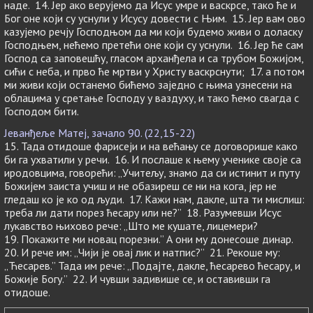
наде. 14. Јер ако верујемо да Исус умре и васкрсе, тако ће и
Бог оне који су уснули у Исусу довести с Њим. 15. Јер вам ово
казујемо речју Господњом да ми који будемо живи о доласку
Господњем, нећемо претећи оне који су уснули. 16. Јер ће сам
Господ са заповешћу, гласом арханђела и са трубом Божијом,
сићи с неба, и прво ће мртви у Христу васкрснути; 17. а потом
ми живи који останемо бићемо заједно с њима узнесени на
облацима у сретање Господу у ваздуху, и тако ћемо свагда с
Господом бити.
Јеванђеље Матеј, зачало 90. (22,15-22)
15. Тада отидоше фарисеји и на већању се договорише како
би га ухватили у речи. 16. И послаше к њему ученике своје са
иродовцима, говорећи: „Учитељу, знамо да си истинит и путу
Божијем заиста учиш и не обазиреш се ни на кога, јер не
гледаш ко је ко од људи. 17. Кажи нам, дакле, шта ти мислиш:
треба ли дати порез ћесару или не?” 18. Разумевши Исус
лукавство њихово рече: „Што ме кушате, лицемери?
19. Покажите ми новац порезни.” А они му донесоше динар.
20. И рече им: „Чији је овај лик и натпис?” 21. Рекоше му:
„Ћесарев.” Тада им рече: „Подајте, дакле, ћесарево ћесару, и
Божије Богу.” 22. И чувши задивише се, и оставивши га
отидоше.