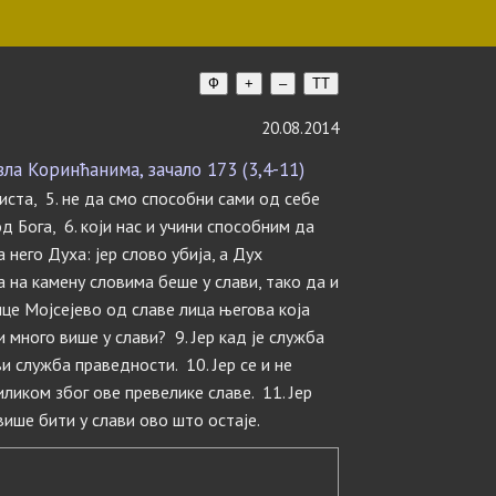
Ф
+
–
TT
20.08.2014
а Коринћанима, зачало 173 (3,4-11)
иста, 5. не да смо способни сами од себе
д Бога, 6. који нас и учини способним да
него Духа: јер слово убија, а Дух
а на камену словима беше у слави, тако да и
це Мојсејево од славе лица његова која
 много више у слави? 9. Јер кад је служба
и служба праведности. 10. Јер се и не
ликом због ове превелике славе. 11. Јер
више бити у слави ово што остаје.