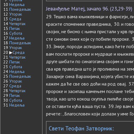
10
Недеља
Јеванђеље Матеј, зачало 96. (23,29-39)
11
Понедељак
12
Уторак
29. Тешко вама књижевници и фарисеји, л
13
Среда
14
Четвртак
красите споменике праведника, 30. и гово
15
Петак
својих, не бисмо с њима пристали у крв п
16
Субота
17
Недеља
сте синови оних који су побили пророке. 
18
Понедељак
33. Змије, породи аспидини, како ћете поб
19
Уторак
20
▶
Среда
вам послати пророке и мудраце и књижевни
21
Четвртак
друге шибати по синагогама својим и гони
22
Петак
23
Субота
сва крв праведна што је проливена на зе
24
Недеља
Захарије сина Варахијина, којега убисте 
25
Понедељак
26
Уторак
кажем да ће све ово доћи на род овај. 37.
27
Среда
28
Четвртак
пророке и засипаш камењем послане теби
29
Петак
твоја, као што кокош скупља пилиће своје
30
Субота
31
Недеља
се оставити кућа ваша пуста. 39. Јер вам
речете: „Благословен који долази у име Г
Свети Теофан Затворник: