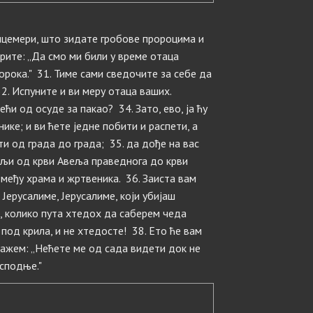
ицемери, што зидате гробове пророцима и
рите: „Да смо ми били у време отаца
ророка." 31. Тиме сами сведочите за себе да
32. Испуните и ви меру отаца ваших.
ећи од осуде за пакао? 34. Зато, ево, ја ћу
ке; и ви ћете једне побити и распети, а
ти од града до града; 35. да дође на вас
мљи од крви Авеља праведнога до крви
између храма и жртвеника. 36. Заиста вам
 Јерусалиме, Јерусалиме, који убијаш
, колико пута хтедох да саберем чеда
 под крила, и не хтедосте! 38. Ето ће вам
 кажем: „Нећете ме од сада видети док не
осподње."