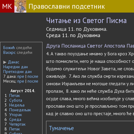
МК
Православни подсетник
Читање из Светог Писма
Седмица 11. по Духовима.
Среда 11. по Духовима
Друга Посланица Светог Апостола Павл
Божић
следећи
Васкрс
следећи
4. А такво поуздање имамо у Бога кроз Хр
што помислити, него је наша способност о
▶
Данас
Наредни дан
будемо служитељи Новог Завета, не слова 
Претходни дан
оживљује. 7. Ако ли служба смрти изрезан
7 дана:
пре
|
после
Месец:
пре
|
после
синови Израиљеви не могоше гледати у ли
Август 2014.
пролази, 8. како ли неће служба Духа бити
1
Петак
осуде слава, много већма изобилује у слав
2
Субота
3
Недеља
прослави оно што је прослављено том при
4
Понедељак
кад је славно оно што престаје, много ће 
5
Уторак
6
Среда
7
Четвртак
Тумачење
8
Петак
9
Субота