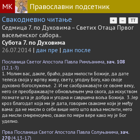
МК
Православни подсетник
Свакодневно читање
+
–
TT
Седмица 7. по Духовима – Светих Отаца Првог
васељенског сабора..
Субота 7. по Духовима
26.07.2014
|
дан пре
|
дан после
Посланица Светог Апостола Павла Римљанима,
зач. 108
(12,1-3)
1. Молим вас, дакле, браћо, ради милости Божије, да дате
телеса своја у жртву живу, свету, угодну Богу, као своје
духовно богослужење. 2. И не саображавајте се овоме веку,
него се преображавајте обновљењем ума свога, да искуством
познате шта је добра и угодна и савршена воља Божија. 3. Јер
кроз благодат која ми је дата, говорим свакоме који је међу
вама: да не мисли о себи више него што ваља мислити, него
да мисли смиреноумно, сваки по мери вере како му је Бог
уделио.
Прва Посланица Светог Апостола Павла Солуњанима,
зач.
270
(4,13-17)