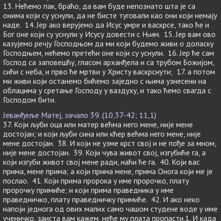
13. Нећемо пак, браћо, да вам буде непознато шта је са
онима који су уснули, да не бисте туговали као они који немају
наде. 14. Јер ако верујемо да Исус умре и васкрсе, тако ће и
Бог оне који су уснули у Исусу довести с Њим. 15. Јер вам ово
казујемо речју Господњом да ми који будемо живи о доласку
Господњем, нећемо претећи оне који су уснули. 16. Јер ће сам
Господ са заповешћу, гласом арханђела и са трубом Божијом,
сићи с неба, и прво ће мртви у Христу васкрснути; 17. а потом
ми живи који останемо бићемо заједно с њима узнесени на
облацима у сретање Господу у ваздуху, и тако ћемо свагда с
Господом бити.
Јеванђеље Матеј, зачало 39. (10,37-42; 11,1)
37. Који љуби оца или матер већма него мене, није мене
достојан; и који љуби сина или кћер већма него мене, није
мене достојан. 38. И који не узме крст свој и не пође за мном,
није мене достојан. 39. Који чува живот свој, изгубиће га, а
који изгуби живот свој мене ради, наћи ће га. 40. Који вас
прима, мене прима; а који прима мене, прима Онога који ме је
послао. 41. Који прима пророка у име пророчко, плату
пророчку примиће; и који прима праведника у име
праведничко, плату праведничку примиће. 42. И ако неко
напоји једнога од ових малих само чашом студене воде у име
ученичко, заиста вам кажем, неће му плата пропасти.1. И када