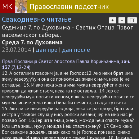
МК
Православни подсетник
Свакодневно читање
+
–
TT
Седмица 7. по Духовима – Светих Отаца Првог
васељенског сабора..
Среда 7. по Духовима
23.07.2014
|
дан пре
|
дан после
Прва Посланица Светог Апостола Павла Коринћанима,
зач.
137
(7,12-24)
12. А осталима говорим ја, а не Господ:12. Ако неки брат има
жену неверујућу и она се приволи да живи с њим, нека је не
оставља. 13. И ако нека жена има мужа неверујућег и он се
приволи да живи с њом, нека га не оставља. 14. Јер се
неверујући муж посвети женом, и жена неверујућа посвети се
мужем; иначе деца ваша била би нечиста, а сада су света.
15. Ако ли се неверујући раздваја, нека се раздвоји; брат или
сестра у таквом случају нису ропски везани; јер на мир нас је
позвао Бог. 16. Јер шта знаш, жено, можда ћеш спасти мужа?
Или шта знаш, мужу, можда ћеш спасти жену? 17. Само како
Бог свакоме додели, сваки како га је Господ призвао, онако
нека живи. И тако заповедам по свима Црквама. 18. Је ли ко