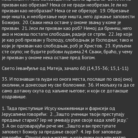
призван као обрезан? Нека се не гради необрезан. Је ли ко
призван као необразан? Нека се не обрезује. 19. Обрезање
није ништа, и необрезање није ништа, него држање заповести
Божијих. 20. Сваки нека остане у ономе звању у коме је
призван. 21. Јеси ли призван као роб? Немој да бринеш, него
ако и можеш постати слободан, радије се стрпи. 22. Јер који
је као роб призван у Господу, слободњак је Господњи; тако и
који је призван као слободњак, роб је Христов. 23. Купљени
сте скупо; не будите робови људима.24. Сваки, браћо, у чему
је призван у ономе нека остане пред Богом.
Свето Јеванђеље од Матеја, зачало 60 (14,35-36; 15,1-11)
35. И познавши га људи из онога места, послаше по свој оној
околини, и донесоше му све болеснике. 36. И мољаху га да се
само дотакну скута од хаљине његове; и који се дотакоше
оздравише.
1. Тада приступише Исусу књижевници и фарисеји од
Јерусалима говорећи: 2. „Зашто ученици твоји преступају
предање старих? Јер не умивају руке своје када хлеб једу.”
3. А он одговарајући рече им: „Зашто и ви преступате
заповест Божију за предање своје? 4. Јер Бог заповеди
говорећи: „Поштуј оца и матер; и који ружи оца или матер