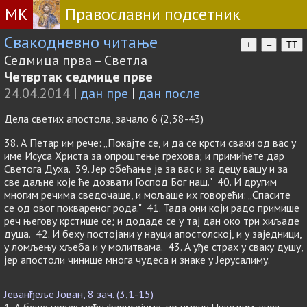
МК
Православни подсетник
Свакодневно читање
+
–
TT
Седмица прва – Светла
Четвртак седмице прве
24.04.2014
|
дан пре
|
дан после
Дела светих апостола, зачало 6 (2,38-43)
38. А Петар им рече: „Покајте се, и да се крсти сваки од вас у
име Исуса Христа за опроштење грехова; и примићете дар
Светога Духа. 39. Јер обећање је за вас и за децу вашу и за
све даљне које ће дозвати Господ Бог наш." 40. И другим
многим речима сведочаше, и мољаше их говорећи: „Спасите
се од овог поквареног рода." 41. Тада они који радо примише
реч његову крстише се; и додаде се у тај дан око три хиљаде
душа. 42. И беху постојани у науци апостолској, и у заједници,
у ломљењу хљеба и у молитвама. 43. А уђе страх у сваку душу,
јер апостоли чинише многа чудеса и знаке у Јерусалиму.
Јеванђеље Јован, 8 зач. (3,1-15)