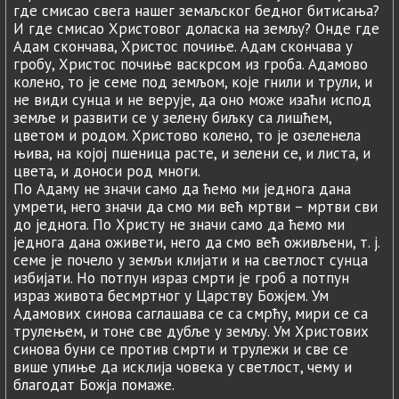
где смисао свега нашег земаљског бедног битисања?
И где смисао Христовог доласка на земљу? Онде где
Адам скончава, Христос почиње. Адам скончава у
гробу, Христос почиње васкрсом из гроба. Адамово
колено, то је семе под земљом, које гнили и трули, и
не види сунца и не верује, да оно може изаћи испод
земље и развити се у зелену биљку са лишћем,
цветом и родом. Христово колено, то је озеленела
њива, на којој пшеница расте, и зелени се, и листа, и
цвета, и доноси род многи.
По Адаму не значи само да ћемо ми једнога дана
умрети, него значи да смо ми већ мртви – мртви сви
до једнога. По Христу не значи само да ћемо ми
једнога дана оживети, него да смо већ оживљени, т. ј.
семе је почело у земљи клијати и на светлост сунца
избијати. Но потпун израз смрти је гроб а потпун
израз живота бесмртног у Царству Божјем. Ум
Адамових синова саглашава се са смрћу, мири се са
трулењем, и тоне све дубље у земљу. Ум Христових
синова буни се против смрти и трулежи и све се
више упиње да исклија човека у светлост, чему и
благодат Божја помаже.