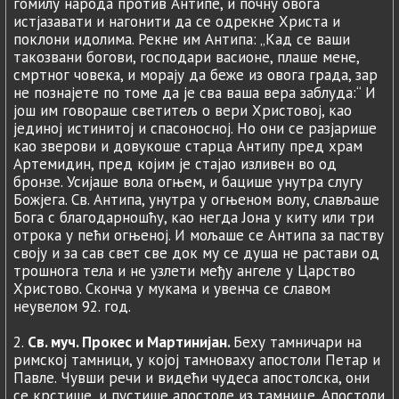
гомилу народа против Антипе, и почну овога
истјазавати и нагонити да се одрекне Христа и
поклони идолима. Рекне им Антипа: „Кад се ваши
такозвани богови, господари васионе, плаше мене,
смртног човека, и морају да беже из овога града, зар
не познајете по томе да је сва ваша вера заблуда:“ И
још им говораше светитељ о вери Христовој, као
јединој истинитој и спасоносној. Но они се разјарише
као зверови и довукоше старца Антипу пред храм
Артемидин, пред којим је стајао изливен во од
бронзе. Усијаше вола огњем, и бацише унутра слугу
Божјега. Св. Антипа, унутра у огњеном волу, слављаше
Бога с благодарношћу, као негда Јона у киту или три
отрока у пећи огњеној. И мољаше се Антипа за паству
своју и за сав свет све док му се душа не растави од
трошнога тела и не узлети међу ангеле у Царство
Христово. Сконча у мукама и увенча се славом
неувелом 92. год.
2.
Св. муч. Прокес и Мартинијан.
Беху тамничари на
римској тамници, у којој тамноваху апостоли Петар и
Павле. Чувши речи и видећи чудеса апостолска, они
се крстише, и пустише апостоле из тамнице. Апостоли