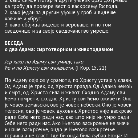
1. како Симон Петар и други ученик брзо дотрчаше
ка гробу да провере вест о васкрсењу Господа;
2. како један за другим уђоше у гроб и видеше
хаљине и убрус;
3. како обојица видеше и вероваше, и по том
сведочише и за своје сведочанство умреше.
БЕСЕДА
о два Адама: смртотворном и животодавном
Јер како по Адаму сви умиру, тако
ће и по Христу сви оживљети.
(I Кор. 15, 22)
По Адаму сеје се у срамоти, по Христу устаје у слави.
Од Адама је грех, од Христа правда. Од Адама немоћ
и смрт, од Христа сила и живот. Сходно Адаму сви
ћемо помрети, сходно Христу сви ћемо оживети. Оно
је човек земаљски, ово је човек небески. Оно је човек
телесни, ово је човек духовни. Христос није васкрсао
ради Себе него ради нас, као што није ни умро ради
Себе него ради нас. Ако Његово васкрсење не значи
и наше васкрсење, онда је Његово васкрсење
горчина а не сласт. Где би онда била љубав Божја? И