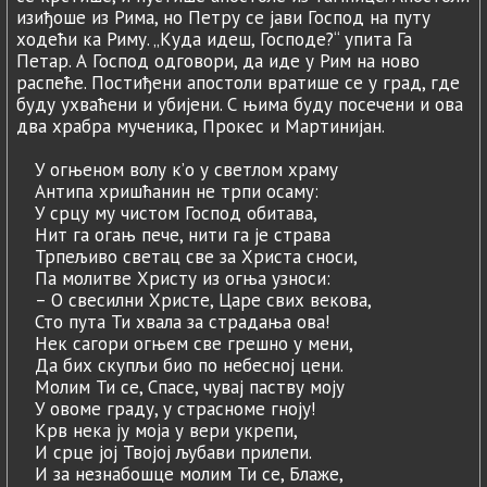
изиђоше из Рима, но Петру се јави Господ на путу
ходећи ка Риму. „Куда идеш, Господе?“ упита Га
Петар. А Господ одговори, да иде у Рим на ново
распеће. Постиђени апостоли вратише се у град, где
буду ухваћени и убијени. С њима буду посечени и ова
два храбра мученика, Прокес и Мартинијан.
У огњеном волу к’о у светлом храму
Антипа хришћанин не трпи осаму:
У срцу му чистом Господ обитава,
Нит га огањ пече, нити га је страва
Трпељиво светац све за Христа сноси,
Па молитве Христу из огња узноси:
– О свесилни Христе, Царе свих векова,
Сто пута Ти хвала за страдања ова!
Нек сагори огњем све грешно у мени,
Да бих скупљи био по небесној цени.
Молим Ти се, Спасе, чувај паству моју
У овоме граду, у страсноме гноју!
Крв нека ју моја у вери укрепи,
И срце јој Твојој љубави прилепи.
И за незнабошце молим Ти се, Блаже,