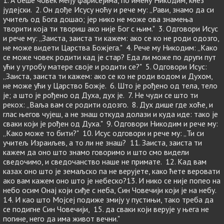
1. А беше човек међу фарисејима, по имену Никодим, кнез
јудејски. 2. Он дође Исусу ноћу и рече му: „Рави, знамо да си
учитељ од Бога дошао; јер нико не може ова знамења
творити која ти твориш ако није Бог с њим." 3. Одговори Исус
и рече му: „Заиста, заиста ти кажем: ако се ко не роди одозго,
не може видети Царства Божјега." 4. Рече му Никодим: „Како
се може човек родити кад је стар? Еда ли може по други пут
ући у утробу матере своје и родити се?" 5. Одговори Исус:
„Заиста, заиста ти кажем: ако се ко не роди водом и Духом,
не може ући у Царство Божје. 6. Што је рођено од тела, тело
је; а што је рођено од Духа, дух је. 7. Не чуди се што ти
рекох: „Ваља вам се родити одозго. 8. Дух дише где хоће, и
глас његов чујеш, а не знаш откуда долази и куда иде: тако је
сваки који је рођен од Духа." 9. Одговори Никодим и рече му:
„Како може то бити?" 10. Исус одговори и рече му: „Ти си
учитељ Израиљев, а то ли не знаш? 11. Заиста, заиста ти
кажем да оно што знамо говоримо и што смо видели
сведочимо, и сведочанство наше не примате. 12. Кад вам
казах оно што је земаљско па не верујете, како ћете веровати
ако вам кажем оно што је небеско?13. И нико се није попео на
небо осим Онај који сиђе с неба, Син Човечији који је на небу.
14. И као што Мојсеј подиже змију у пустињи, тако треба да
се подигне Син Човечији, 15. да сваки који верује у њега не
погине, него да има живот вечни."