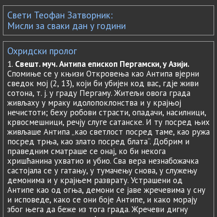
Свети Теофан Затворник:
Мисли за сваки дан у години
Охридски пролог
1.
Свешт. муч. Антипа епископ Пергамски, у Азији.
Спомиње се у књизи Откровења као Антипа вјерни
сведок мој (2, 13), који би убијен код вас, гдје живи
сотона, т. ј. у граду Пергаму. Житељи овога града
живљаху у мраку идолопоклонства и у крајњој
нечистоти; беху робови страсти, опадачи, насилници,
крвосмешници, речју слуге сатанске. И ту посред њих
живљаше Антипа „као светлост посред таме, као ружа
посред трња, као злато посред блата“. Добрим и
праведним сматраше се онај, ко би некога
хришћанина ухватио и убио. Сва вера незнабожачка
састојала се у гатању, у тумачењу снова, у служењу
демонима и у крајњем разврату. Устрашени од
Антипе као од огња, демони се јаве жречевима у сну
и исповеде, како се они боје Антипе, и како морају
због њега да беже из тога града. Жречеви дигну