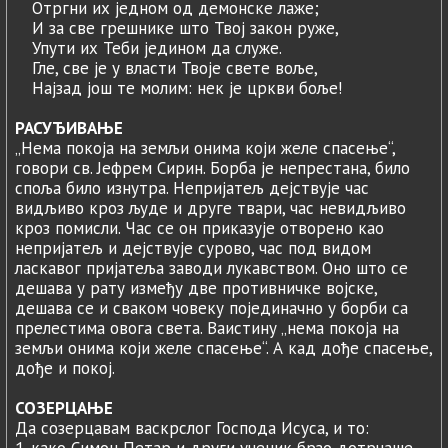
Отргни их једном од демонске лаже;
И за све грешнике што Твој закон руже,
Упути их Теби једином да служе.
Гле, све је у власти Твоје свете воље,
Најзад још те молим: нек је цркви боље!
РАСУЂИВАЊЕ
„Нема покоја на земљи онима који желе спасење“,
говори св. Јефрем Сирин. Борба је непрестана, било
споља било изнутра. Непријатељ дејствује час
видљиво кроз људе и друге твари, час невидљиво
кроз помисли. Час се он приказује отворено као
непријатељ и дејствује сурово, час под видом
ласкавог пријатеља заводи лукавством. Оно што се
дешава у рату између две противничке војске,
дешава се и сваком човеку појединачно у борби са
прелестима овога света. Ваистину „нема покоја на
земљи онима који желе спасење“. А кад дође спасење,
дође и покој.
СОЗЕРЦАЊЕ
Да созерцавам васкрслог Господа Исуса, и то: