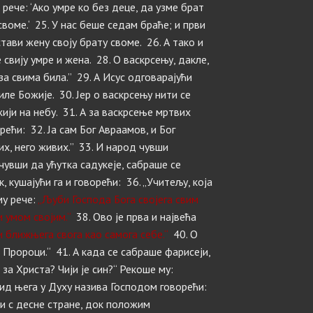
 рече: ‘Ако умре ко без деце, да узме брат
воме.‘ 25. У нас беше седам браће; и први
ави жену своју брату своме. 26. А тако и
е свију умре и жена. 28. О васкрсењу, дакле,
за свима била.” 29. А Исус одговарајући
иле Божије. 30. Јер о васкрсењу нити се
жији на небу. 31. А за васкрсење мртвих
рећи: 32. Ја сам Бог Авраамов, и Бог
их, него живих.” 33. И народ чувши
чувши да ућутка садукеје, сабраше се
, кушајући га и говорећи: 36. „Учитељу, која
му рече:
„Љуби Господа Бога својега свим
м умом својим.“
38. Ово је прва и највећа
 ближњега свога као самога себе.“
40. О
Пророци.“ 41. А када се сабраше фарисеји,
за Христа? Чији је син?“ Рекоше му:
вид њега у Духу назива Господом говорећи:
ни с десне стране, док положим