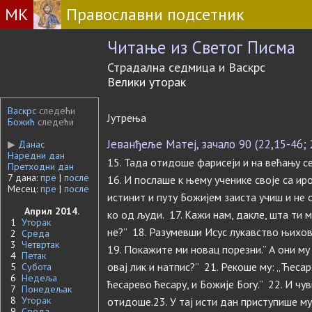
МК
Православни подсетник
Читање из Светог Писма
Страдална седмица и Васкрс
Велики уторак
Васкрс
следећи
Јутрења
Божић
следећи
Јеванђеље Матеј, зачало 90 (22,15-46; 
▶
Данас
Наредни дан
15. Тада отидоше фарисеји и на већању се
Претходни дан
7 дана:
пре
|
после
16. И послаше к њему ученике своје са ир
Месец:
пре
|
после
истинит и путу Божијем заиста учиш и не о
Април 2014.
ко од људи. 17. Кажи нам, дакле, шта ти 
1
Уторак
не?” 18. Разумевши Исус лукавство њихо
2
Среда
3
Четвртак
19. Покажите ми новац порезни.” А они му 
4
Петак
овај лик и натпис?” 21. Рекоше му: „Ћесар
5
Субота
6
Недеља
ћесарево ћесару, и Божије Богу.” 22. И чу
7
Понедељак
8
Уторак
отидоше.23. У тај исти дан приступише му 
9
Среда