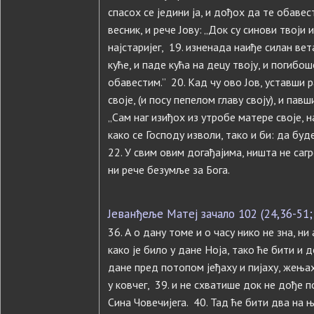
спасох се једини ја, и дођох да те обавес
весник, и рече Јову: „Док су синови твоји 
најстаријег, 19. изненада наиђе силан вет
куће, и паде кућа на децу твоју, и погибош
обавестим.” 20. Кад чу ово Јов, уставши 
своје, (и посу пепелом главу своју), и пав
„Сам наг изиђох из утробе матере своје, н
како се Господу изволи, тако и би: да бу
22. У свим овим догађајима, ништа не сагр
ни рече безумље за Бога.
Јеванђеље Матеј зачало 102 (24,36-51; 
36. А о дану томе и о часу нико не зна, ни
како је било у дане Ноја, тако ће бити и д
дане пред потопом јеђаху и пијаху, жењах
у ковчег, 39. и не схватише док не дође п
Сина Човечијега. 40. Тад ће бити два на њ