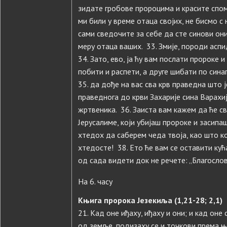
зидате гробове пророцима и красите спом
ми били у време отаца својих, не бисмо с 
сами сведочите за себе да сте синови они
меру отаца ваших. 33. Змије, породи аспи
34. Зато, ево, ја ћу вам послати пророке 
побити и распети, а друге шибати по сина
35. да дође на вас сва крв праведна што
праведнога до крви Захарије сина Варахиј
жртвеника. 36. Заиста вам кажем да ће св
Јерусалиме, који убијаш пророке и засипа
хтедох да саберем чеда твоја, као што ко
хтедосте! 38. Ето ће вам се оставити кућ
од сада видети док не речете: „Благослов
На 6. часу
Књига пророка Језекиља (1,21-28; 2,1)
21. Кад оне иђаху, иђаху и они; и кад оне 
од земље, подизаху се и точкови према њ