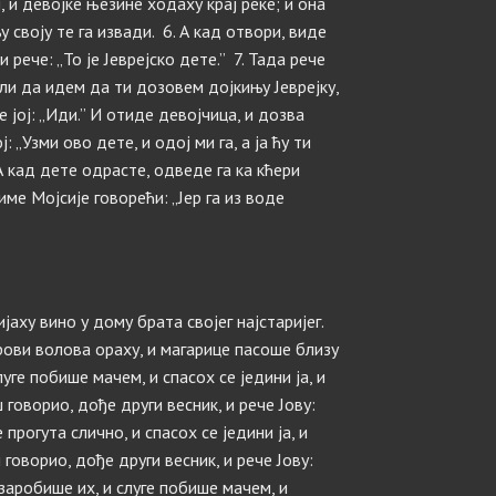
, и девојке њезине ходаху крај реке; и она
 своју те га извади. 6. А кад отвори, виде
и рече: „То је Јеврејско дете.” 7. Тада рече
ли да идем да ти дозовем дојкињу Јеврејку,
 јој: „Иди.” И отиде девојчица, и дозва
 „Узми ово дете, и одој ми га, а ја ћу ти
 А кад дете одрасте, одведе га ка кћери
име Мојсије говорећи: „Јер га из воде
ијаху вино у дому брата својег најстаријег.
Парови волова ораху, и магарице пасоше близу
ге побише мачем, и спасох се једини ја, и
 говорио, дође други весник, и рече Јову:
 прогута слично, и спасох се једини ја, и
 говорио, дође други весник, и рече Јову:
заробише их, и слуге побише мачем, и