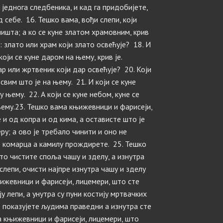
једнога следбеника, и кад га придобијете,
 себе. 16. Тешко вама, вођи слепи, који
 ништа; а ко се куне златом храмовним, крив
ће: злато или храм који злато освећује? 18. И
који се куне даром на њему, крив је.
дар или жртвеник који дар освећује? 20. Који
свим што је на њему. 21. И који се куне
 њему. 22. А који се куне небом, куне се
ему.23. Тешко вама књижевници и фарисеји,
и од копра и од кима, а остависте што је
ру; а ово је требало чинити и оно не
е комарца а камилу прождирете. 25. Тешко
то чистите споља чашу и зделу, а изнутра
слепи, очисти најпре изнутра чашу и зделу
њижевници и фарисеји, лицемери, што сте
у лепи, а унутра су пуни костију мртвачких
се показујете људима праведни а изнутра сте
а књижевници и фарисеји, лицемери, што