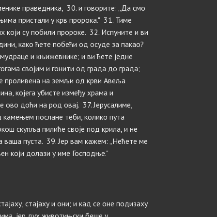
енике праведника, 30. и говорите: „Да смо
њима пристали у крв пророка." 31. Тиме
х који су побили пророке. 32. Испуните и ви
дини, како ћете побећи од осуде за пакао?
и мудраце и књижевнике; и ви ћете једне
гогама својим и гонити од града до града;
 је проливена на земљи од крви Авеља
ина, којега убисте између храма и
е ово доћи на род овај. 37. Јерусалиме,
ш камењем послане теби, колико пута
кош скупља пилиће своје под крила, и не
а ваша пуста. 39. Јер вам кажем: „Нећете ме
ен који долази у име Господње."
стајаху, стајаху и они; и кад се оне подизаху
има, јер дух животињски беше у