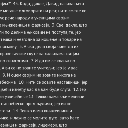
јим?' 45. Када, дакле, Давид назива њега
 не могаше одговорити ни реч; нити смеде ко
сус рече народу и ученицима својим
е књижевници и фарисеји. 3. Све, дакле, што
ли по делима њиховим не поступајте, јер
а тешка и незгодна за ношење и товаре на
помакну. 5. А сва дела своја чине да их
и праве велике скуте на хаљинама својим.
по синагогама. 7. И да им се клања по
 А ви се не зовите учитељи; јер је у вас
. 9. И оцем својим не зовите никога на
 небесима. 10. Нити се зовите наставници; јер
ајвећи између вас да вам буде слуга. 12. Јер
низи узвисиће се.13. Тешко вама књижевници
ство небеско пред људима; јер ви не
 хтели. 14. Тешко вама књижевници и
ичке, и лажно се молите дуго; зато ћете
евници и фарисеји, лицемери, што