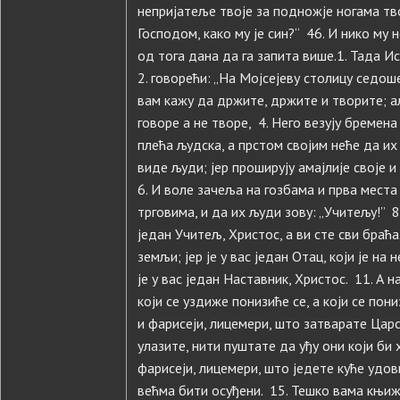
непријатеље твоје за подножје ногама тво
Господом, како му је син?“ 46. И нико му
од тога дана да га запита више.1. Тада И
2. говорећи: „На Мојсејеву столицу седош
вам кажу да држите, држите и творите; а
говоре а не творе, 4. Него везују бремен
плећа људска, а прстом својим неће да их 
виде људи; јер проширују амајлије своје 
6. И воле зачеља на гозбама и прва места 
трговима, и да их људи зову: „Учитељу!” 8.
један Учитељ, Христос, а ви сте сви браћа
земљи; јер је у вас један Отац, који је на
је у вас један Наставник, Христос. 11. А н
који се уздиже понизиће се, а који се по
и фарисеји, лицемери, што затварате Цар
улазите, нити пуштате да уђу они који би
фарисеји, лицемери, што једете куће удов
већма бити осуђени. 15. Тешко вама књиж