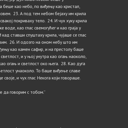
 беше као небо, по виђењу као кристал,
овем. 23. А под тем небом бeјаху им крила
свакој покриваху тело. 24. И чух хуку крила
 воде, као глас свемогућег и као граја у
 И кад ставши спуштаху крила, чујаше се глас
вим. 26. И одозго на оном небу што им
ђењу као камен сафир, и на престолу баше
у светлост, и у њој унутра као огањ наоколо,
ао огањ и светлост око њега. 28. Као дуга
светлост унаоколо. То баше виђење славе
е своје, и чух глас Некога који говораше.
ге да говорим с тобом.”