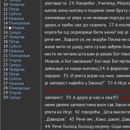
упиташе га 24. Говорећи: „Учитељу, Мојсеј
10
Четвртак
11
Петак
његов жену његову и подигне семе брату с
12
Субота
оженивши се умре, и не имавши порода ост
13
Недеља
14
Понедељак
други, и трећи, све до седмога. 27. А посл
15
▶
Уторак
којега ће од седморице бити жена? Јер је 
16
Среда
17
Четвртак
рече им: „Варате се, не знајући Писма ни с
18
Петак
19
Субота
жене нити се удају, него су као анђели Бо
20
Недеља
нисте ли читали шта вам је рекао Бог гово
21
Понедељак
22
Уторак
Исаков, и Бог Јаковљев? Бог није Бог мртв
23
Среда
дивљаше се науци његовој.34. А фарисеји 
24
Четвртак
25
Петак
заједно. 35. И упита један од њих, законик
26
Субота
је заповест највећа у Закону?“ 37. А Исус 
27
Недеља
28
Понедељак
срцем својим, и свом душом својом, и сви
29
Уторак
заповест. 39. А друга је као и ова:
„Љуби
30
Среда
овим двема заповестима виси сав Закон и 
упита их Исус 42. говорећи: „Шта мислите 
„Давидов.“ 43. Рече им: „Како, дакле, Да
44. 'Рече Господ Господу мојему: Седи ме