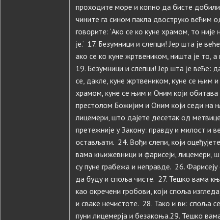
проходите море и копно да бисте добили 
чините га сином пакла двоструко већим од
говорите: ‘Ако се ко куне храмом, то није
је.‘ 17. Безумници и слепци! Јер шта је ве
ако се ко куне жртвеником, ништа је то, а 
19. Безумници и слепци! Јер шта је веће: 
се, дакле, куне жртвеником, куне се њим и 
храмом, куне се њим и Оним који обитава у
престолом Божијим и Оним који седи на њ
лицемери, што дајете десетак од метвице 
претежније у Закону: правду и милост и ве
остављати. 24. Вођи слепи, који оцеђујет
вама књижевници и фарисеји, лицемери, ш
су пуне грабежа и неправде. 26. Фарисеју 
да буду и споља чисте. 27. Тешко вама к
као окречени гробови, који споља изгледај
и сваке нечистоте. 28. Тако и ви: споља 
пуни лицемерја и безакоња.29. Тешко вам