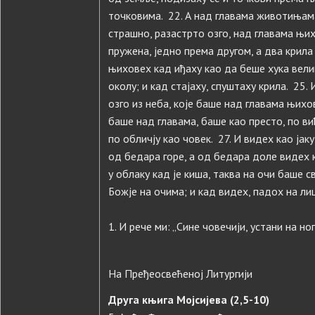
точковима. 22. А над главама животињама
страшно, разастрто озго, над главама њих
пружена, једно према другом, а два крила 
њиховех кад иђаху као да беше хука велике
околу; и кад стајаху, спуштаху крила. 25.
озго из неба, које баше над главама њихо
баше над главама, баше као престо, по ви
по обличју као човек. 27. И видех као јак
од бедара горе, а од бедара доле видех к
у облаку кад је киша, таква на очи баше 
Божје на очима; и кад видех, падох на лиц
1. И рече ми: „Сине човечији, устани на но
На Пређеосвећеној Литургији
Друга књига Мојсијевa (2,5-10)