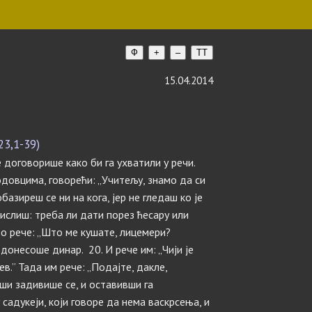
Ф
+
–
TT
15.04.2014
23,1-39)
 договорише како би га ухватили у речи.
одовцима, говорећи: „Учитељу, знамо да си
базиреш се ни на кога, јер не гледаш ко је
мислиш: треба ли дати порез ћесару или
во рече: „Што ме кушате, лицемери?
донесоше динар. 20. И рече им: „Чији је
ев.” Тада им рече: „Подајте, дакле,
вши задивише се, и оставивши га
садукеји, који говоре да нема васкрсења, и