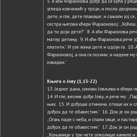
5. А кћи Фараонова дође да се купа у реци
угледа ковчежић у трсци, и посла дворкињу
дете, и гле, дете плакаше; и сажали јој се, 
сестра његова кћери Фараоновој: „Хоћеш 
да ти доји дете?” 8. А кћи Фараонова рече
матер детињу. 9. И кћи Фараонова рече јој:
платити.” И узе жена дете и одоји га. 10.
Фараоновој, а она га посини; и надене му 
извадих.”
Књига о Јову (1,13-22)
13. Једног дана, синови Јовљеви и кћери п
14. И гле, весник дође Јову, и рече му: „
њих. 15. И дођоше отимачи, отеше их и слу
дођох да те обавестим.” 16. Док је он још
„Огањ паде с неба, и спали овце, и пастире
дођох да те обавестим.” 17. Док је он још
„Коњаници у три чете опколише камиле и 