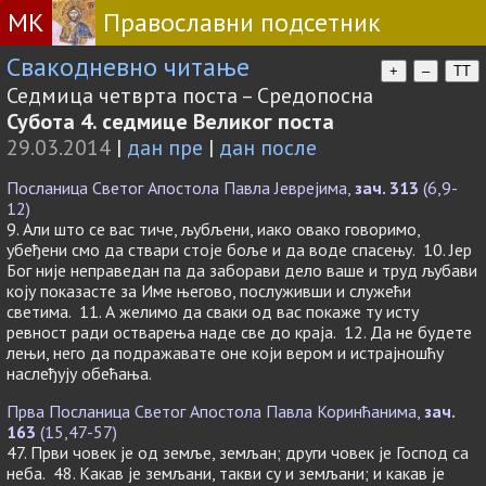
МК
Православни подсетник
Свакодневно читање
+
–
TT
Седмица четврта поста – Средопосна
Субота 4. седмице Великог поста
29.03.2014
|
дан пре
|
дан после
Посланица Светог Апостола Павла Јеврејима,
зач. 313
(6,9-
12)
9. Али што се вас тиче, љубљени, иако овако говоримо,
убеђени смо да ствари стоје боље и да воде спасењу. 10. Јер
Бог није неправедан па да заборави дело ваше и труд љубави
коју показасте за Име његово, послуживши и служећи
светима. 11. А желимо да сваки од вас покаже ту исту
ревност ради остварења наде све до краја. 12. Да не будете
лењи, него да подражавате оне који вером и истрајношћу
наслеђују обећања.
Прва Посланица Светог Апостола Павла Коринћанима,
зач.
163
(15,47-57)
47. Први човек је од земље, земљан; други човек је Господ са
неба. 48. Какав је земљани, такви су и земљани; и какав је