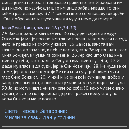
свеза језика његова, и говораше правилно. 36. И забрани им
да никоме не казују; али што им више забрањиваше то они
већма разглашаваху. 37. И веома много се дивљаху говорећи:
„Све добро чини; и глухе чини да чују и неме да говоре.”
Јеванђеље Јован, зачало 16 (5,24-30)
24. Заиста, заиста вам кажем: „Ко моју реч слуша и верује
Ономе који ме је послао, има живот вечни, и не долази на суд,
него је прешао из смрти у живот. 25. Заиста, заиста вам
кажем, да долази час, и већ је настао, када ће мртви чути глас
Сина Божијег, и чувши га оживеће. 26. Јер као што Отац има
живот у себи, тако даде и Сину да има живот у себи; 27. И
даде му власт и да суди, јер је Син Човечији. 28. Не чудите се
томе, јер долази час у који ће сви који су у гробовима чути
глас Сина Божијег, 29. И изићи ће они који су чинили добро у
васкрсење живота, а они који су чинили зло у васкрсење суда.
30. Ја не могу ништа чинити сам од себе;30. како чујем онако
судим, и суд је мој праведан; јер не тражим вољу своју но
вољу Оца који ме је послао.
Свети Теофан Затворник:
Мисли за сваки дан у години