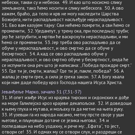
небески, такви су и небески. 49. И као што носисмо слику
земљанога, тако ћемо носити и слику небескога. 50. А ово
кажем, браћо, да тело и крв не могу наследити Царства
Божијега, нити распадљивост насљеђује нераспадљивост.
51. Ево вам казујем тајну: Сви нећемо помрети, а сви ћемо се
променити, 52. Уједанпут, у трену ока, при последњој труби;
јер ће затрубити, и мртви ће васкрснути нераспадљиви, и ми
ћемо се променити. 53. Јер треба ово распадљиво да се
обуче у нераспадљивост, и ово смртно да се обуче у
бесмртност. 54. А кад се ово распадљиво обуче у
нераспадљивост, и ово смртно обуче у бесмртност, онда ће
се испунити она реч што је написана: „Победа прождре смрт.”
55. Где ти је, смрти, жалац? Где ти је, пакле, победа? 56. А
жалац је смрти грех, а сила је греха закон. 57. А Богу хвала
који нам даде победу кроз Господа нашега Исуса Христа.
Јеванђеље Марко, зачало 31 (7,31-37)
31. И опет изиђе Исус из крајева тирских и сидонских и дође
на море Галилејско кроз крајеве декапољске. 32. И доведоше
к њему глуха и мутава, и мољаху га да метне на њега руку.
33. И узевши га из народа насамо, метну прсте своје у уши
његове, и пљунувши дотаче се језика његова; 34. и
погледавши на небо уздахну, и рече му: „Ефата”, то јест,
отвори се! 35. И одмах му се отвори слух, и раздреши се