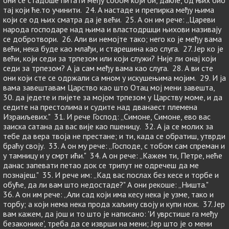
они се стадоше питати међу собом који би, дакле, од њих био
тај који ће.то учинити. 24. А настаде и препирка међу њима
који се од њих сматра да је већи. 25. А он им рече: „Цареви
народа господаре над њима и властодршци њихови називају
се добротвори. 26. Али ви немојте тако; него ко је међу вама
већи, нека буде као млађи, и старешина као слуга. 27. Јер ко је
већи, који седи за трпезом или који служи? Није ли онај који
седи за трпезом? А ја сам међу вама као слуга. 28. А ви сте
они који сте се одржали са мном у искушењима мојим. 29. И ја
вама завештавам Царство као што Отац мој мени завешта,
30. да једете и пијете за мојом трпезом у Царству моме, и да
седите на престолима и судите над дванаест племена
Израиљевих." 31. И рече Господ: „Симоне, Симоне, ево вас
заиска сатана да вас вије као пшеницу. 32. А ја се молих за
тебе да вера твоја не престане; и ти, када се обратиш, утврди
браћу своју. 33. А он му рече: „Господе, с тобом сам спреман и
у тамницу и у смрт ићи." 34. А он рече: „Кажем ти, Петре, неће
данас запевати петао док се трипут не одречеш да ме
познајеш." 35. И рече им: „Кад вас послах без кесе и торбе и
обуће, да ли вам што недостаде?" А они рекоше: „Ништа."
36. А он им рече: „Али сад који има кесу нека је узме, тако и
торбу; а који нема нека прода хаљину своју и купи нож. 37. Јер
вам кажем, да још и то што је написано: 'И уврстише га међу
безаконике', треба да се изврши на мени; Јер што је о мени