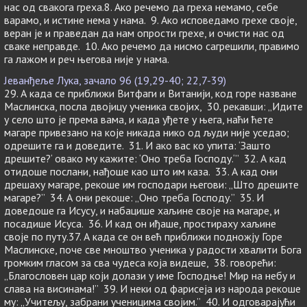
нас од свакога греха.8. Ако речемо да греха немамо, себе
варамо, и истине нема у нама. 9. Ако исповедамо грехе своје,
веран је и праведан да нам опрости грехе, и очисти нас од
сваке неправде. 10. Ако речемо да нисмо сагрешили, правимо
га лажом и реч његова није у нама.
Јеванђеље Лука, зачало 96 (19,29-40; 22,7-39)
29. А када се приближи Витфаги и Витанији, код горе назване
Маслинска, посла двојицу ученика својих, 30. рекавши: „Идите
у село што је према вама, и када уђете у њега, наћи ћете
магаре привезано на које никада нико од људи није уседао;
одрешите га и доведите. 31. И ако вас ко упита: ‘Зашто
дрешите?‘ овако му кажите: ‘Оно треба Господу.‘” 32. А кад
отидоше послани, нађоше као што им каза. 33. А кад они
дрешаху магаре, рекоше им господари његови: „Што дрешите
магаре?” 34. А они рекоше: „Оно треба Господу.” 35. И
доведоше га Исусу, и набацише хаљине своје на магаре, и
посадише Исуса. 36. И кад он иђаше, простираху хаљине
своје по путу.37. А када се он већ приближи подножју Горе
Маслинске, поче све мноштво ученика у радости хвалити Бога
громким гласом за сва чудеса која видеше, 38. говорећи:
„Благословен цар који долази у име Господње! Мир на небу и
слава на висинама!” 39. И неки од фарисеја из народа рекоше
му: „Учитељу, забрани ученицима својим.” 40. И одговарајући