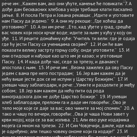
рече им: „Кажем вам, ако они ућуте, камење ће повикати.”7. А
дође дан бесквасних хлебова у који требаше клати пасхално
јагње. 8. И посла Петра и Јована рекавши: „Идите и уготовите
нам Пасху да једемо.” 9. А они му рекоше: „Где хоћеш да
уготовимо?” 10. А он им рече: „Ето, кад уђете у град, срешће
вас човек који носи крчаг воде; идите за њим у кућу у коју он
уђе. 11. И реците домаћину куће: 'Учитељ ти вели: где је одаја
где ћу јести Пасху са ученицима својим?' 12. И он ће вам
показати велику застрту горњу собу; онде уготовите.” 13. И
они отидоше и нађоше као што им је казао; и уготовише
Пасху. 14. И када дође час, седе за трпезу, и дванаест
апостола с њим. 15. И рече им: „Веома зажелех да ову Пасху
једем с вама пре него пострадам; 16. Јер вам кажем да је
нећу више јести док се не испуни у Царству Божијем.” 17. И
узевши чашу заблагодари, и рече: „Узмите и разделите је међу
собом; 18. Јер вам кажем да нећу пити од рода
виноградскога док не дође Царство Божије.” 19. И узевши
хлеб заблагодари, преломи га и даде им говорећи: „Ово је
тело моје које се даје за вас; ово чините за мој спомен." 20. А
тако и чашу по вечери, говорећи: „Ова је чаша Нови завет у
крви мојој, која се за вас излива. 21. Али ево руке издајника
мојега са мном на трпези. 22. И Син Човјечији, дакле, иде како
је одређено; али тешко човеку ономе који га издаје!" 23. И