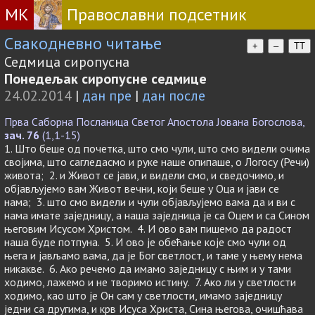
МК
Православни подсетник
Свакодневно читање
+
–
TT
Седмица сиропусна
Понедељак сиропусне седмице
24.02.2014
|
дан пре
|
дан после
Прва Саборна Посланица Светог Апостола Јована Богослова,
зач. 76
(1,1-15)
1. Што беше од почетка, што смо чули, што смо видели очима
својима, што сагледасмо и руке наше опипаше, о Логосу (Речи)
живота; 2. и Живот се јави, и видели смо, и сведочимо, и
објављујемо вам Живот вечни, који беше у Оца и јави се
нама; 3. што смо видели и чули објављујемо вама да и ви с
нама имате заједницу, а наша заједница је са Оцем и са Сином
његовим Исусом Христом. 4. И ово вам пишемо да радост
наша буде потпуна. 5. И ово је обећање које смо чули од
њега и јављамо вама, да је Бог светлост, и таме у њему нема
никакве. 6. Ако речемо да имамо заједницу с њим и у тами
ходимо, лажемо и не творимо истину. 7. Ако ли у светлости
ходимо, као што је Он сам у светлости, имамо заједницу
једни са другима, и крв Исуса Христа, Сина његова, очишћава