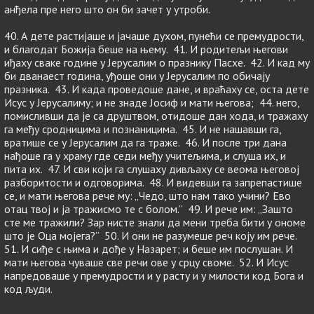
анђела пре него што он би зачет у утроби.
40. А дете растијаше и јачаше духом, пунећи се премудрости,
и благодат Божија беше на њему. 41. И родитељи његови
иђаху сваке године у Јерусалим о празнику Пасхе. 42. И кад му
би дванаест година, уђоше они у Јерусалим по обичају
празника. 43. И када проведоше дане, и враћаху се, оста дете
Исус у Јерусалиму; и не знаде Јосиф и мати његова; 44. него,
помисливши да је са друштвом, отидоше дан хода, и тражаху
га међу сродницима и познаницима. 45. И не нашавши га,
вратише се у Јерусалим да га траже. 46. И после три дана
нађоше га у храму где седи међу учитељима, и слуша их, и
пита их. 47. И сви који га слушаху дивљаху се веома његовој
разборитости и одговорима. 48. И видевши га запрепастише
се, и мати његова рече му: „Чедо, што нам тако учини? Ево
отац твој и ја тражисмо те с болом.” 49. И рече им: „Зашто
сте ме тражили? Зар нисте знали да мени треба бити у ономе
што је Оца мојега?” 50. И они не разумеше реч коју им рече.
51. И сиђе с њима и дође у Назарет; и беше им послушан. И
мати његова чуваше све речи ове у срцу своме. 52. И Исус
напредоваше у премудрости и у расту и у милости код Бога и
код људи.