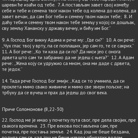
цареви ће изаћи од тебе. 7. А постављам завет свој између
себе и тебе и семена твог након тебе од колена до колена, да
завет вечан, да сам Бог теби и семену твом након тебе; 8. И
даћу теби и семену твом након тебе земљу у којој си дошљак,
сву земљу Хананску у државу вечну, и бићу им Бог.”
9. А Господ Бог викну Адама и рече му: „Где си?” 10. А он рече:
„Чух глас твој у врту, па се поплаших, јер сам го, те се сакрих.”
11. А Бог рече: „Ко ти каза да си го? Да ниси јео с онога
дрвета што сам ти забранио да не једеш с њега?” 12. А Адам
рече: „Жена коју си удружио са мном, она ми даде с дрвета,
те једох.”
14. Тада рече Господ Бог змији: „Кад си то учинила, да си
проклета мимо свако живинче и мимо све звери пољске; на
трбуху да се вучеш и прах да једеш до свог века.
Приче Соломонове (8,22-30)
22. Господ ме је имао у почетку пута свог, пре дела својих, пре
свакога времена. 23. Пре векова постављена сам, пре
почетка, пре постања земље. 24. Кад још не беше бездана,
родила сам се, кад још не беше извора обилатих водом.