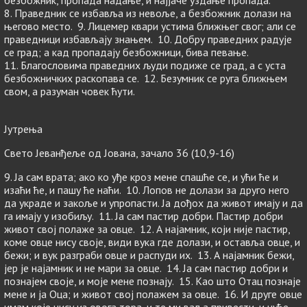
безбожник, пропада надање, и најјаче уздање пропада.
8. Праведник се избавља из невоље, а безбожник долази на
његово место. 9. Лицемер квари устима ближњег свог; али се
праведници избављају знањем. 10. Добру праведних радује
се град; а кад пропадају безбожници, бива певање.
11. Благословима праведних људи подиже се град, а с уста
безбожничких раскопава се. 12. Безумник се руга ближњем
свом, а разуман човек ћути.
Јутрења
Свето Јеванђеље од Јована, зачало 36 (10,9-16)
9. Ја сам врата; ако ко уђе кроз мене спашће се, и ући ће и
изаћи ће, и пашу ће наћи. 10. Лопов не долази за друго него
да украде и закоље и упропасти. Ја дођох да живот имају и да
га имају у изобиљу. 11. Ја сам пастир добри. Пастир добри
живот свој полаже за овце. 12. А најамник, који није пастир,
коме овце нису своје, види вука где долази, и оставља овце, и
бежи; и вук разграби овце и распуди их. 13. А најамник бежи,
јер је најамник и не мари за овце. 14. Ја сам пастир добри и
познајем своје, и моје мене познају. 15. Као што Отац познаје
мене и ја Оца; и живот свој полажем за овце. 16. И друге овце