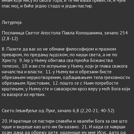
имам које нису из овога тора, и те ми ваља привести, и чуће
глас мој, и биће једно стадо и један пастир.
Литургија
Посланица Светог Апостола Павла Колошанима, зачало 254
(2,8-12)
8. Пазите да вас ко не обмане философијом и празном
преваром, по предању људском, по науци света, а не по
Христу. 9. Јер у Њему обитава сва пуноћа Божанства
телесно, 10. и ви сте испуњени у Њему, који је глава свакога
началства и власти; 11. у Њему ви и обрезани бисте
обрезањем нерукотвореним, одбацивањем тела греховности
обрезањем Христовим, 12. пошто се с Њим погребосте
крштењем, у Њему сте и саваскрсли кроз веру у моћ Бога који
га васкрсе из мртвих.
Свето Јеванђеље од Луке, зачало 6,8 (2,20-21; 40-52)
20. И вратише се пастири славећи и хвалећи Бога за све што
чуше и видеше као што им би казано. 21. И када се наврши
осам дана да обрежу дете, наденуше му име Исус, дато од