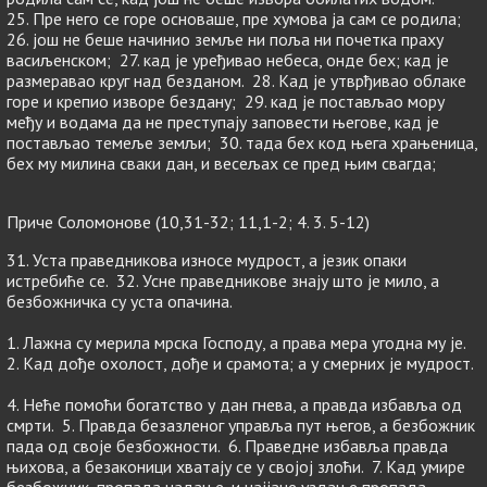
25. Пре него се горе основаше, пре хумова ја сам се родила;
26. још не беше начинио земље ни поља ни почетка праху
васиљенском; 27. кад је уређивао небеса, онде бех; кад је
размеравао круг над безданом. 28. Кад је утврђивао облаке
горе и крепио изворе бездану; 29. кад је постављао мору
међу и водама да не преступају заповести његове, кад је
постављао темеље земљи; 30. тада бех код њега храњеница,
бех му милина сваки дан, и весељах се пред њим свагда;
Приче Соломонове (10,31-32; 11,1-2; 4. 3. 5-12)
31. Уста праведникова износе мудрост, а језик опаки
истребиће се. 32. Усне праведникове знају што је мило, а
безбожничка су уста опачина.
1. Лажна су мерила мрска Господу, а права мера угодна му је.
2. Кад дође охолост, дође и срамота; а у смерних је мудрост.
4. Неће помоћи богатство у дан гнева, а правда избавља од
смрти. 5. Правда безазленог управља пут његов, а безбожник
пада од своје безбожности. 6. Праведне избавља правда
њихова, а безаконици хватају се у својој злоћи. 7. Кад умире