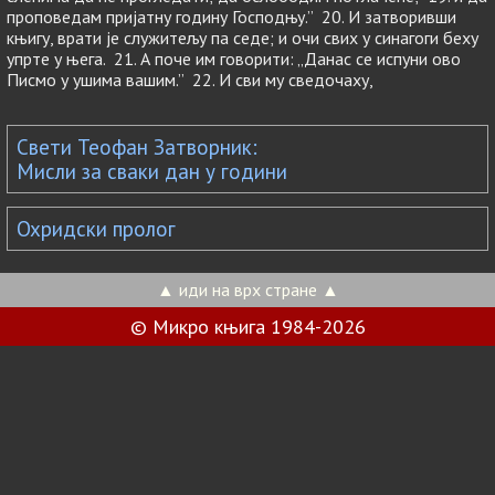
проповедам пријатну годину Господњу.” 20. И затворивши
књигу, врати је служитељу па седе; и очи свих у синагоги беху
упрте у њега. 21. А поче им говорити: „Данас се испуни ово
Писмо у ушима вашим.” 22. И сви му сведочаху,
Свети Теофан Затворник:
Мисли за сваки дан у години
Охридски пролог
▲ иди на врх стране ▲
© Микро књига 1984-2026