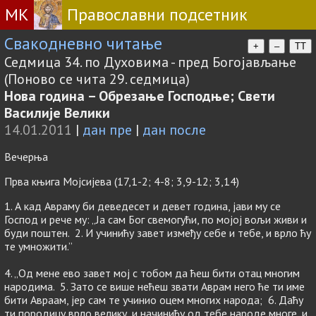
МК
Православни подсетник
Свакодневно читање
+
–
TT
Седмица 34. по Духовима - пред Богојављање
(Поново се чита 29. седмица)
Нова година – Обрезање Господње; Свети
Василије Велики
14.01.2011
|
дан пре
|
дан после
Вечерња
Прва књига Мојсијева (17,1-2; 4-8; 3,9-12; 3,14)
1. А кад Авраму би деведесет и девет година, јави му се
Господ и рече му: „Ја сам Бог свемогући, по мојој вољи живи и
буди поштен. 2. И учинићу завет између себе и тебе, и врло ћу
те умножити.”
4. „Од мене ево завет мој с тобом да ћеш бити отац многим
народима. 5. Зато се више нећеш звати Аврам него ће ти име
бити Авраам, јер сам те учинио оцем многих народа; 6. Даћу
ти породицу врло велику, и начинићу од тебе народе многе, и