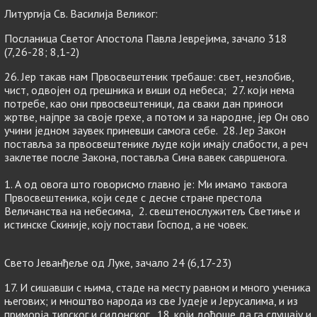
Литургија Св. Василија Великог:
Посланица Светог Апостола Павла Јеврејима, зачало 318
(7,26-28; 8,1-2)
26. Јер такав нам Првосвештеник требаше: свет, незлобив,
чист, одвојен од грешника и виши од небеса; 27. који нема
потребе, као они првосвештеници, да сваки дан приноси
жртве, најпре за своје грехе, а потом и за народне, јер Он ово
учини једном заувек приневши самога себе. 28. Јер Закон
поставља за првосвештенике људе који имају слабости, а реч
заклетве после Закона, поставља Сина вавек савршенога.
1. А од овога што говорисмо главно је: Ми имамо таквога
Првосвештеника, који седе с десне стране престола
Величанства на небесима, 2. свештенослужитељ Светиње и
истинске Скиније, коју постави Господ, а не човек.
Свето Јеванђеље од Луке, зачало 24 (6,17-23)
17. И сишавши с њима, стаде на месту равном и много ученика
његових; и мноштво народа из све Јудеје и Јерусалима, и из
приморја тирског и сидонског, 18. који дођоше да га слушају и