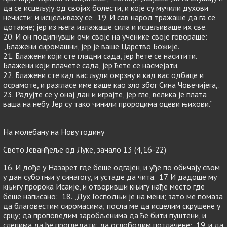
да се исцељују од својих болести, и које су мучили духови
нечисти; и исцељиваху се. 19. И сав народ тражаше да га се
дотакне; јер из њега излажаше сила и исцељиваше их све.
20. И он подигнувши очи своје на ученике своје говораше:
„Блажени сиромашни, јер је ваше Царство Божије.
21. Блажени који сте гладни сада, јер ћете се наситити.
Блажени који плачете сада, јер ћете се насмејати.
22. Блажени сте кад вас људи омрзну и кад вас одбаце и
осрамоте, и разгласе име ваше као зло због Сина Човечијега,.
23. Радујте се у онај дан и играјте, јер гле, велика је плата
ваша на небу. Јер су тако чинили пророцима оцеви њихови.“
На молебану на Нову годину
Свето Јеванђеље од Луке, зачало 13 (4,16-22)
16. И дође у Назарет где беше одгајен, и уђе по обичају свом
у дан суботњи у синагогу, и устаде да чита. 17. И дадоше му
књигу пророка Исаије, и отворивши књигу нађе место где
беше написано: 18. „Дух Господњи је на мени; зато ме помаза
да благовестим сиромасима; посла ме да исцелим скрушене у
срцу; да проповедим заробљенима да ће бити пуштени, и
слепима да ће прогледати; да ослободим потлачене; 19. и да