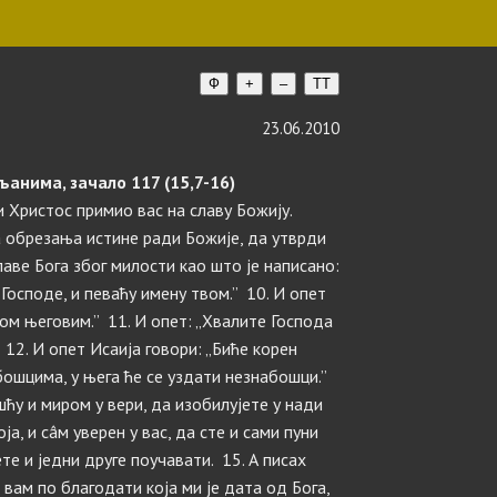
Ф
+
–
TT
23.06.2010
анима, зачало 117 (15,7-16)
 и Христос примио вас на славу Божију.
га обрезања истине ради Божије, да утврди
аве Бога због милости као што је написано:
Господе, и певаћу имену твом.” 10. И опет
ом његовим.” 11. И опет: „Хвалите Господа
 12. И опет Исаија говори: „Биће корен
абошцима, у њега ће се уздати незнабошци.”
шћу и миром у вери, да изобилујете у нади
ја, и сâм уверен у вас, да сте и сами пуни
е и једни друге поучавати. 15. А писах
 вам по благодати која ми је дата од Бога,