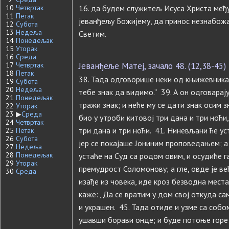
10
Четвртак
16. да будем служитељ Исуса Христа ме
11
Петак
јеванђељу Божијему, да принос незнабож
12
Субота
13
Недеља
Светим.
14
Понедељак
15
Уторак
16
Среда
17
Четвртак
Јеванђеље Матеј, зачало 48. (12,38-45)
18
Петак
38. Тада одговорише неки од књижевника 
19
Субота
20
Недеља
тебе знак да видимо.” 39. А он одговарај
21
Понедељак
тражи знак; и неће му се дати знак осим зн
22
Уторак
23
▶
Среда
био у утроби китовој три дана и три ноћи,
24
Четвртак
три дана и три ноћи. 41. Ниневљани ће ус
25
Петак
26
Субота
јер се покајаше Јониним проповедањем; а г
27
Недеља
28
Понедељак
устаће на Суд са родом овим, и осудиће га
29
Уторак
премудрост Соломонову; а гле, овде је ве
30
Среда
изађе из човека, иде кроз безводна места
каже: „Да се вратим у дом свој откуда с
и украшен. 45. Тада отиде и узме са собо
ушавши борави онде; и буде потоње горе 