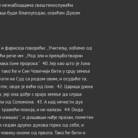
ђу незнабошцима свештенослужећи
аца буде благоугодан, освећен Духом
и фарисеја говорећи: „Учитељу, хоћемо од
ући рече им: „Род зли и прељуботворни
ака Јоне пророка.” 40. Јер као што је Јона
 тако ће и Син Човечији бити у срцу земље
тати на Суд са родом овим, и осудиће га;
ле, овде је већи од Јоне. 42. Царица јужна
; јер она дође с краја земље да слуша
ћи од Соломона. 43. А кад нечисти дух
 тражећи покоја, и не налази. 44. Онда
ам изишао”; и дошавши нађе празан, пометен
м седам других духова горих од себе, и
човеку ономе од првога. Тако ће бити и