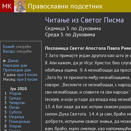
МК
Православни подсетник
Читање из Светог Писма
Седмица 5. по Духовима
Среда 5. по Духовима
Божић
следећи
Посланица Светог Апостола Павла Римљ
Васкрс
следећи
7. Зато примајте један другога као што је
▶
Данас
8. Али кажем, да је Исус Христос био слу
Наредни дан
обећања оцима. 9. А незнабошци да просл
Претходни дан
7 дана:
пре
|
после
„Зато ћу те признати међу незнабошцима, 
Месец:
пре
|
после
говори: „Веселите се незнабошци, с народ
Јун 2010.
сви незнабошци, и славите га сви народи.”
1
Уторак
2
Среда
Јесејев, и који устаде да влада над незн
3
Четвртак
13. А Бог наде да вас испуни сваком радо
4
Петак
5
Субота
силом Духа Светога. 14. А ја сам, браћо мо
6
Недеља
доброте, испуњени сваког знања, да может
7
Понедељак
8
Уторак
вам, браћо, мало смелије, као напомињући
9
Среда