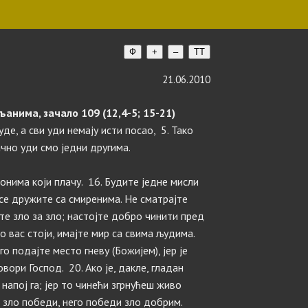
Ф
+
–
TT
21.06.2010
анима, зачало 109 (12,4-5; 15-21)
уде, а сви уди немају исти посао, 5. Тако
ачно уди смо једни другима.
 онима који плачу. 16. Будите једне мисли
 се дружите са смиренима. Не сматрајте
те зло за зло; настојте добро чинити пред
до вас стоји, имајте мир са свима људима.
о подајте место гневу (Божијем), јер је
говори Господ. 20. Ако је, дакле, гладан
 напој га; јер то чинећи згрнућеш живо
е зло победи, него победи зло добрим.