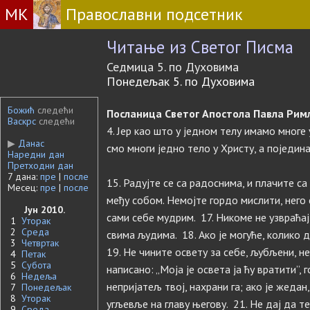
МК
Православни подсетник
Читање из Светог Писма
Седмица 5. по Духовима
Понедељак 5. по Духовима
Божић
следећи
Посланица Светог Апостола Павла Римљ
Васкрс
следећи
4. Јер као што у једном телу имамо многе 
▶
Данас
смо многи једно тело у Христу, а поједин
Наредни дан
Претходни дан
7 дана:
пре
|
после
15. Радујте се са радоснима, и плачите са
Месец:
пре
|
после
међу собом. Немојте гордо мислити, него
Јун 2010.
сами себе мудрим. 17. Никоме не узвраћај
1
Уторак
2
Среда
свима људима. 18. Ако је могуће, колико 
3
Четвртак
19. Не чините освету за себе, љубљени, нег
4
Петак
5
Субота
написано: „Моја је освета ја ћу вратити”, 
6
Недеља
непријатељ твој, нахрани га; ако је жедан,
7
Понедељак
8
Уторак
угљевље на главу његову. 21. Не дај да т
9
Среда