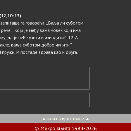
(12,10-13)
и запиташе га говорећи: „Ваља ли суботом
 рече: „Који је међу вама човек који има
аму, да је неће узети и извадити? 12. А
Дакле, ваља суботом добро чинити.”
И пружи. И постаде здрава као и друга.
▲ иди на врх стране ▲
© Микро књига 1984-2026