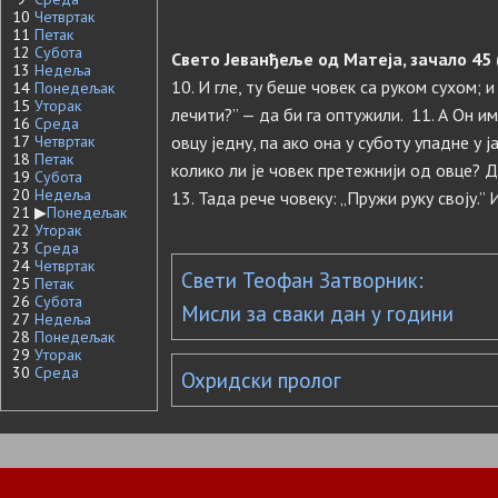
10
Четвртак
11
Петак
12
Субота
Свето Јеванђеље од Матеја, зачало 45 
13
Недеља
10. И гле, ту беше човек са руком сухом; 
14
Понедељак
15
Уторак
лечити?” — да би га оптужили. 11. А Он им
16
Среда
17
Четвртак
овцу једну, па ако она у суботу упадне у ј
18
Петак
колико ли је човек претежнији од овце? 
19
Субота
20
Недеља
13. Тада рече човеку: „Пружи руку своју.” 
21
▶
Понедељак
22
Уторак
23
Среда
24
Четвртак
Свети Теофан Затворник:
25
Петак
26
Субота
Мисли за сваки дан у години
27
Недеља
28
Понедељак
29
Уторак
30
Среда
Охридски пролог