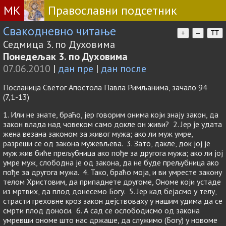
МК
Православни подсетник
Свакодневно читање
+
–
TT
Седмица 3. по Духовима
Понедељак 3. по Духовима
07.06.2010
|
дан пре
|
дан после
Посланица Светог Апостола Павла Римљанима, зачало 94
(7,1-13)
1. Или не знате, браћо, јер говорим онима који знају закон, да
закон влада над човеком само докле он живи? 2. Јер је удата
жена везана законом за живог мужа; ако ли муж умре,
разреши се од закона мужевљева. 3. Зато, дакле, док јој је
муж жив биће прељубница ако пође за другога мужа; ако ли јој
умре муж, слободна је од закона, да не буде прељубница ако
пође за другога мужа. 4. Тако, браћо моја, и ви умресте закону
телом Христовим, да припаднете другоме, Ономе који устаде
из мртвих, да плод донесемо Богу. 5. Јер кад бeјасмо у телу,
страсти греховне кроз закон дејствоваху у нашим удима да се
смрти плод доноси. 6. А сад се ослободисмо од закона
умревши ономе што нас држаше, да служимо (Богу) у новоме