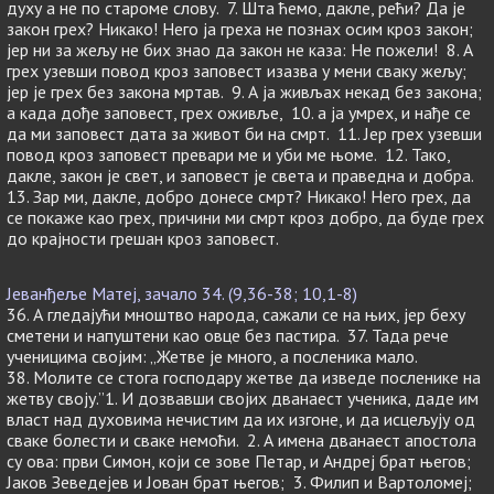
духу а не по староме слову. 7. Шта ћемо, дакле, рећи? Да је
закон грех? Никако! Него ја греха не познах осим кроз закон;
јер ни за жељу не бих знао да закон не каза: Не пожели! 8. А
грех узевши повод кроз заповест изазва у мени сваку жељу;
јер је грех без закона мртав. 9. А ја живљах некад без закона;
а када дође заповест, грех оживље, 10. a ја умрех, и нађе се
да ми заповест дата за живот би на смрт. 11. Јер грех узевши
повод кроз заповест превари ме и уби ме њоме. 12. Тако,
дакле, закон је свет, и заповест је света и праведна и добра.
13. Зар ми, дакле, добро донесе смрт? Никако! Него грех, да
се покаже као грех, причини ми смрт кроз добро, да буде грех
до крајности грешан кроз заповест.
Јеванђеље Матеј, зачало 34. (9,36-38; 10,1-8)
36. А гледајући мноштво народа, сажали се на њих, јер бeху
сметени и напуштени као овце без пастира. 37. Тада рече
ученицима својим: „Жетве је много, а посленика мало.
38. Молите се стога господару жетве да изведе посленике на
жетву своју.”1. И дозвавши својих дванаест ученика, даде им
власт над духовима нечистим да их изгоне, и да исцељују од
сваке болести и сваке немоћи. 2. А имена дванаест апостола
су ова: први Симон, који се зове Петар, и Андреј брат његов;
Јаков Зеведејев и Јован брат његов; 3. Филип и Вартоломеј;