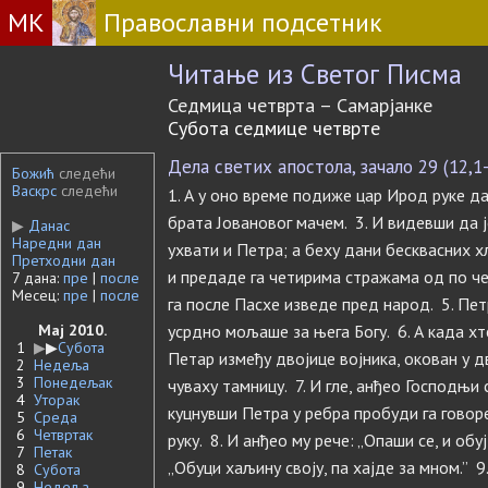
МК
Православни подсетник
Читање из Светог Писма
Седмица четврта – Самарјанке
Субота седмице четврте
Дела светих апостола, зачало 29 (12,1
Божић
следећи
Васкрс
следећи
1. А у оно време подиже цар Ирод руке да
брата Јовановог мачем. 3. И видевши да ј
▶
Данас
Наредни дан
ухвати и Петра; а беху дани бесквасних х
Претходни дан
и предаде га четирима стражама од по чет
7 дана:
пре
|
после
Месец:
пре
|
после
га после Пасхе изведе пред народ. 5. Петр
Мај 2010.
усрдно мољаше за њега Богу. 6. А када х
1
▶
▶
Субота
Петар између двојице војника, окован у д
2
Недеља
3
Понедељак
чуваху тамницу. 7. И гле, анђео Господњи с
4
Уторак
куцнувши Петра у ребра пробуди га говоре
5
Среда
6
Четвртак
руку. 8. И анђео му рече: „Опаши се, и обуј
7
Петак
„Обуци хаљину своју, па хајде за мном.” 
8
Субота
9
Недеља