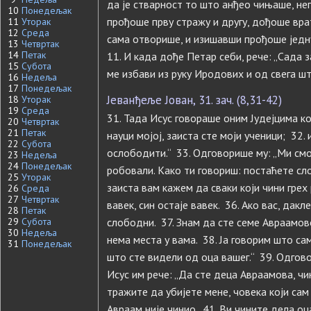
да је стварност то што анђео чињаше, не
10
Понедељак
прођоше прву стражу и другу, дођоше врат
11
Уторак
12
Среда
сама отворише, и изишавши прођоше једну
13
Четвртак
14
Петак
11. И када дође Петар себи, рече: „Сада 
15
Субота
ме избави из руку Иродових и од свега шт
16
Недеља
17
Понедељак
Јеванђеље Јован, 31. зач. (8,31-42)
18
Уторак
19
Среда
31. Тада Исус говораше оним Јудејцима ко
20
Четвртак
21
Петак
науци мојој, заиста сте моји ученици; 32. 
22
Субота
ослободити.“ 33. Одговорише му: „Ми см
23
Недеља
24
Понедељак
робовали. Како ти говориш: постаћете сло
25
Уторак
заиста вам кажем да сваки који чини грех р
26
Среда
27
Четвртак
вавек, син остаје вавек. 36. Ако вас, дакл
28
Петак
29
Субота
слободни. 37. Знам да сте семе Авраамово
30
Недеља
нема места у вама. 38. Ја говорим што сам
31
Понедељак
што сте видели од оца вашег.“ 39. Одгово
Исус им рече: „Да сте деца Авраамова, чи
тражите да убијете мене, човека који сам 
Авраам није чинио. 41. Ви чините дела оц