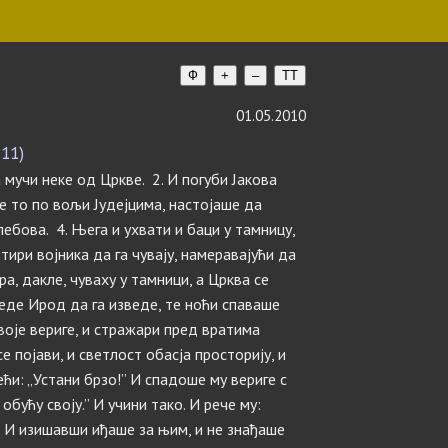
Ф
+
–
TT
01.05.2010
-11)
 мучи неке од Цркве. 2. И погуби Јакова
е то по вољи Јудејцима, настојаше да
лебова. 4. Њега и ухвати и баци у тамницу,
ири војника да га чувају, намеравајући да
а, дакле, чуваху у тамници, а Црква се
теде Ирод да га изведе, те ноћи спаваше
воје вериге, и стражари пред вратима
е појави, и светлост обасја просторију, и
ћи: „Устани брзо!” И спадоше му вериге с
 обућу своју.” И учини тако. И рече му:
9. И изишавши иђаше за њим, и не знађаше