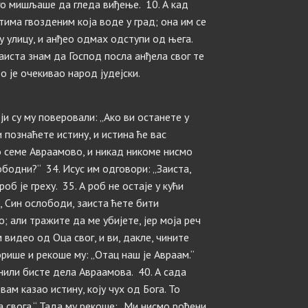
го мишљаше да гледа виђење. 10. А кад
има гвозденим која воде у град; она им се
 улицу, и анђео одмах одступи од њега.
заиста знам да Господ посла анђела свог те
о је очекивао народ јудејски.
ји су му поверовали: „Ако ви останете у
и познаћете истину, и истина ће вас
о семе Авраамово, и никад никоме нисмо
бодни?“ 34. Исус им одговори: „Заиста,
об је греху. 35. А роб не остаје у кући
е, Син ослободи, заиста ћете бити
; али тражите да ме убијете, јер моја реч
 видео од Оца свог, и ви, дакле, чините
рише и рекоше му: „Отац наш је Авраам.“
нили бисте дела Авраамова. 40. А сада
вам казао истину, коју чух од Бога. То
а свога.“ Тада му рекоше: „Ми нисмо рођени