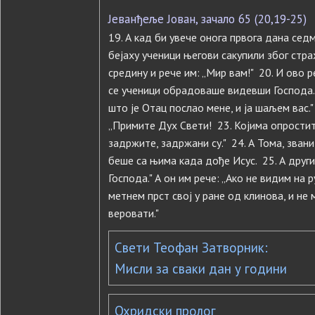
Јеванђеље Јован, зачало 65 (20,19-25)
19. А кад би увече онога првога дана седм
бeјаху ученици његови сакупили због страх
средину и рече им: „Мир вам!" 20. И ово р
се ученици обрадоваше видевши Господа. 
што је Отац послао мене, и ја шаљем вас."
„Примите Дух Свети! 23. Којима опростите
задржите, задржани су." 24. А Тома, зван
беше са њима када дође Исус. 25. А други
Господа." А он им рече: „Ако не видим на 
метнем прст свој у ране од клинова, и не 
веровати."
Свети Теофан Затворник:
Мисли за сваки дан у години
Охридски пролог