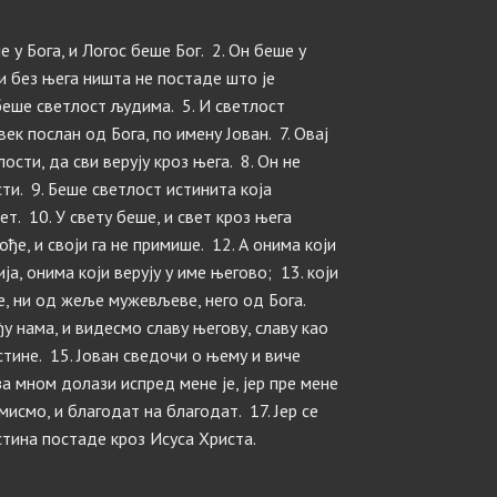
е у Бога, и Логос беше Бог. 2. Он беше у
 и без њега ништа не постаде што је
беше светлост људима. 5. И светлост
овек послан од Бога, по имену Јован. 7. Овај
сти, да сви верују кроз њега. 8. Он не
ти. 9. Беше светлост истинита која
ет. 10. У свету беше, и свет кроз њега
ође, и своји га не примише. 12. А онима који
а, онима који верују у име његово; 13. који
е, ни од жеље мужевљеве, него од Бога.
ђу нама, и видесмо славу његову, славу као
тине. 15. Јован сведочи о њему и виче
 за мном долази испред мене је, јер пре мене
мисмо, и благодат на благодат. 17. Јер се
стина постаде кроз Исуса Христа.