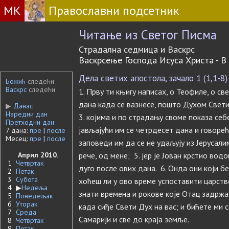
МК
Православни подсетник
Читање из Светог Писма
Страдална седмица и Васкрс
Васкрсење Господа Исуса Христа - В 
Дела светих апостола, зачало 1 (1,1-8)
Божић
следећи
Васкрс
следећи
1. Прву ти књигу написах, о Теофиле, о св
дана када се вазнесе, пошто Духом Свет
▶
Данас
Наредни дан
3. којима и по страдању своме показа се
Претходни дан
јављајући им се четрдесет дана и говоре
7 дана:
пре
|
после
Месец:
пре
|
после
заповеди им да се не удаљују из Јерусалим
Април 2010.
рече, од мене; 5. јер је Јован крстио вод
1
Четвртак
дуго после ових дана. 6. Онда они који бе
2
Петак
3
Субота
хоћеш ли у ово време успоставити царство
4
▶
Недеља
знати времена и рокове које Отац задржа у
5
Понедељак
6
Уторак
када сиђе Свети Дух на вас; и бићете ми с
7
Среда
Самарији и све до краја земље.
8
Четвртак
9
Петак