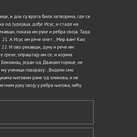
ице, и док су врата била затворена, где се
а од Јудејаца, дође Исус, и стаде на
екавши, показа им руке и ребра своја. Тада
21. А Исус им рече опет: „Мир вам! Као
 22. И ово рекавши, дуну и рече им:
 грехе, опраштају им се; и којима
и Близанац, један од Дванаесторице, не
 му ученици говораху: „Видели смо
рукама његовим ране од клинова, и не
метнем руку своју у ребра његова, нећу