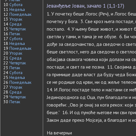
10
Субота
Јеванђеље Јован, зачало 1 (1,1-17)
11
Недеља
1. У почетку беше Логос (Реч), и Логос беш
12
Понедељак
13
Уторак
почетку у Бога. 3. Све кроз њега постаде,
14
Среда
постало. 4. У њему беше живот, и живот 
15
Четвртак
16
Петак
светли у тами, и тама је не обузе. 6. Би ч
17
Субота
18
Недеља
дође за сведочанство, да сведочи о светло
19
Понедељак
беше светлост, него да сведочи о светлос
20
Уторак
21
Среда
обасјава свакога човека који долази на св
22
Четвртак
постаде, и свет га не позна. 11. Својима д
23
Петак
24
Субота
га примише даде власт да буду чеда Божиј
25
Недеља
се не родише од крви, ни од жеље телесн
26
Понедељак
27
Уторак
14. И Логос постаде тело и настани се ме
28
Среда
29
Четвртак
Јединороднога од Оца, пун благодати и ис
30
Петак
говорећи: „Ово је онај за кога рекох: који
беше.” 16. И од пуноће његове ми сви при
Закон даде преко Мојсеја, а благодат и и
На вечерњи