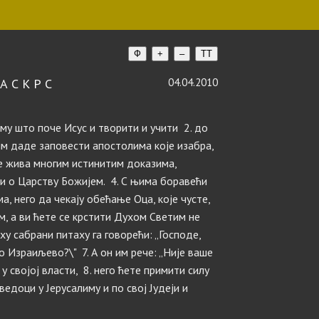
Ф
+
–
TT
А С К Р С
04.04.2010
ему што поче Исус и творити и учити 2. до
им даде заповести апостолима које изабра,
бе жива многим истинитим доказима,
ћи о Царству Божијем. 4. С њима боравећи
а, него да чекају обећање Оца, које чусте,
ом, а ви ћете се крстити Духом Светим не
ху сабрани питаху га говорећи: „Господе,
 Израиљево?\" 7. А он им рече: „Није ваше
 својој власти, 8. него ћете примити силу
ведоци у Јерусалиму и по свој Јудеји и