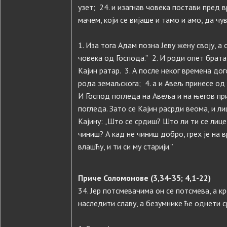
узет; 24. и изагнав човека постави пред
мачем, који се вијаше и тамо и амо, да чу
1. Иза тога Адам позна Јеву жену своју, а
човека од Господа.” 2. И роди опет брат
Кајин ратар. 3. А после неког времена дог
рода земаљскога; 4. а и Авељ принесе од
И Господ погледа на Авеља и на његов при
погледа. Зато се Кајин расрди веома, и ли
Кајину: „Што се срдиш? Што ли ти се лиц
чиниш? А кад не чиниш добро, грех је на 
влашћу, и ти си му старији.”
Приче Соломонове (3,34-35; 4,1-22)
34. Јер потсмевачима он се потсмева, а к
наследити славу, а безумнике ће однети 