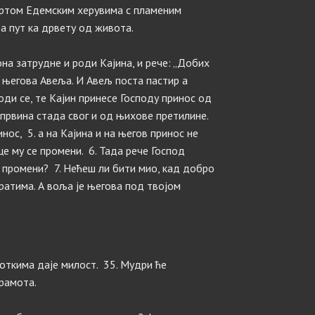
 вртом Едемским херувима с пламеним
ва пут ка дрвету од живота.
 она затрудне и роди Кајина, и рече: „Добих
а његова Авеља. И Авељ поста пастир а
оди се, те Кајин принесе Господу принос од
 првина стада свог и од њихове претилине.
нос, 5. а на Кајина и на његов принос не
це му се промени. 6. Тада рече Господ
е промени? 7. Нећеш ли бити мио, кад добро
вратима. А воља је његова под твојом
роткима даје милост. 35. Мудри ће
срамота.