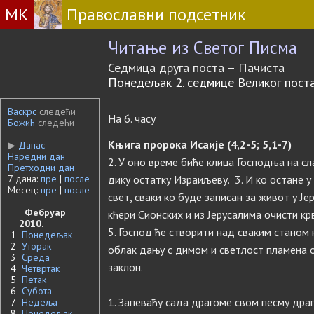
МК
Православни подсетник
Читање из Светог Писма
Седмица друга поста – Пачиста
Понедељак 2. седмице Великог пост
Васкрс
следећи
На 6. часу
Божић
следећи
Књига пророка Исаије (4,2-5; 5,1-7)
▶
Данас
Наредни дан
2. У оно време биће клица Господња на сл
Претходни дан
7 дана:
пре
|
после
дику остатку Израиљеву. 3. И ко остане у 
Месец:
пре
|
после
свет, сваки ко буде записан за живот у Је
Фебруар
кћери Сионских и из Јерусалима очисти кр
2010.
5. Господ ће створити над сваким станом
1
Понедељак
2
Уторак
облак дању с димом и светлост пламена о
3
Среда
заклон.
4
Четвртак
5
Петак
6
Субота
1. Запеваћу сада драгоме свом песму драг
7
Недеља
8
Понедељак