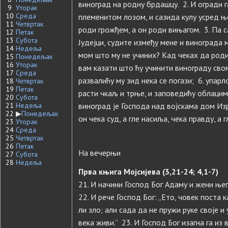
виноград на родну брдашцу. 2. И огради г
9
Уторак
10
Среда
племенитом лозом, и сазида кулу усред ње
11
Четвртак
роди грожђем, а он роди вињагом. 3. Па 
12
Петак
13
Субота
Јудејци, судите између мене и винограда 
14
Недеља
мом што му не учиних? Kад чеках да род
15
Понедељак
16
Уторак
вам казати што ћу учинити винограду свом
17
Среда
развалићу му зид нека се погази; 6. упарло
18
Четвртак
19
Петак
расти чкаљ и трње, и заповедићу облацима
20
Субота
21
Недеља
виноград је Господа над војскама дом Изр
22
▶
Понедељак
он чека суд, а гле насиља, чека правду, а г
23
Уторак
24
Среда
25
Четвртак
26
Петак
На вечерњи
27
Субота
28
Недеља
Прва књига Мојсијева (3,21-24; 4,1-7)
21. И начини Господ Бог Адаму и жени њег
22. И рече Господ Бог: „Ето, човек поста 
ли зло; али сада да не пружи руке своје и
века живи.” 23. И Господ Бог изагна га из