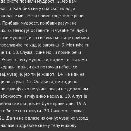
е да бисте познали мудрост. 2. Јер вам
ог. 3. Кад бих син у оца свог млад, и
говораше ми: „Нека прими срце твоје речи
. Прибави мудрост, прибави разум; не
их. 6. Немој је оставити, и чуваће те, љуби
рибави мудрост, и за све имање своје прибави
 прославиће те кад је загрлиш. 9. Метнуће ти
е ти. 10. Слушај, сине мој, и прими речи
. Учим те путу мудрости, водим те стазама
 кораци твоји, и ако потрчиш нећеш се
ј, чувај је, јер ти је живот. 14. Не иди на
 не ступај. 15. Остави га, не ходи по
 не спавају ако не учине зла, и не долази им
езбожности и пију вино насиља. 18. А пут је
већма светли док не буде прави дан. 19. А
то ће се спотакнути. 20. Сине мој, слушај
21. Да ти не одлазе из очију; чувај их усред
х налазе и здравље свему телу њихову.