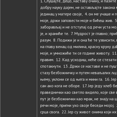
1. Слушајте, децо, наставу очину, и пазит
добру науку дајем, не остављајте закона м
јединац у матере своје, 4. он ме учаше и 
моје, држи заповести моје и бићеш жив. 5
заборављај и не отступај од речи уста мој
је, и храниће те. 7. Мудрост је главно; п
разум. 8. Подижи је и она ће те узвисити,
на главу венац од милина, красну круну даћ
моје, и умножиће ти се године животу. 11
правим. 12. Кад усходиш, неће се стезати
спотакнути. 13. Држи се наставе и не пушта
стазу безбожничку и путем неваљалих људи
њему, уклони се од њега и мини га. 16. Јер
сан ако кога не оборе. 17. Јер једу хлеб б
праведнички као светло видело, које све 
пут је безбожнички као мрак, не знају на ш
речи моје, пригни ухо своје беседи мојој. 
срца свога. 22. Јер су живот онима који и