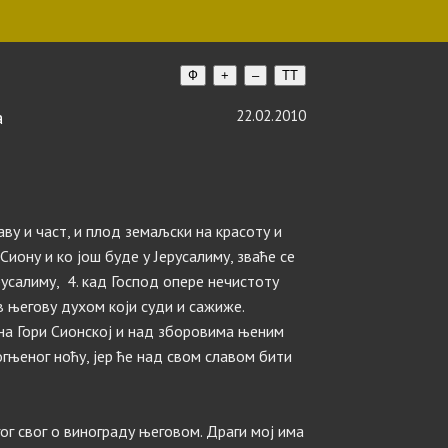
Ф
+
–
TT
а
22.02.2010
аву и част, и плод земаљски на красоту и
Сиону и ко још буде у Јерусалиму, зваће се
русалиму, 4. кад Господ опере нечистоту
в његову духом који суди и сажиже.
 на Гори Сионској и над зборовима њеним
гњеног ноћу, јер ће над свом славом бити
ог свог о винограду његовом. Драги мој има