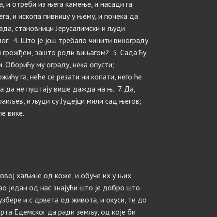
а, и отреби из њега камење, и насади га
га, и ископа пивницу у њему, и почека да
сада, становници Јерусалимски и људи
мог. 4. Што је још требало чинити винограду
и грожђем, зашто роди вињагом? 5. Сада ћу
. Оборићу му ограду, нека опусти;
жићу га, неће се резати ни копати, него ће
 да не пуштају више дажда на њ. 7. Да,
аиљев, и људи су Јудејци мили сад његов;
ле вике.
овој хаљине од коже, и обуче их у њих.
као један од нас знајући што је добро што
 узбере и с дрвета од живота, и окуси, те до
 врта Едемског да ради земљу, од које би