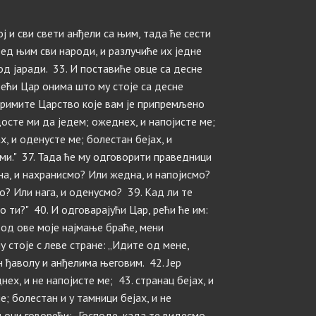
ој и сви свети анђели са њим, тада ће сести
ред њим сви народи, и разлучиће их једне
од јаради. 33. И поставиће овце са десне
 рећи Цар онима што му стоје са десне
примите Царство које вам је припремљено
досте ми да једем; ожеднех, и напојисте ме;
х, и оденусте ме; болестан бејах, и
 ми." 37. Тада ће му одговорити праведници
дна, и нахранисмо? Или жедна, и напојисмо?
о? Или нага, и оденусмо? 39. Кад ли те
 ти?" 40. И одговарајући Цар, рећи ће им:
 од ове моје најмање браће, мени
у стоје с леве стране: „Идите од мене,
н ђаволу и анђелима његовим. 42. Јер
ех, и не напојисте ме; 43. странац бејах, и
е; болестан и у тамници бејах, и не
и они говорећи: „Господе, када те видесмо