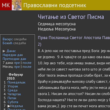
МК
Православни подсетник
Читање из Светог Писма
Седмица месопусна
Недеља Месопусна
Прва Посланица Светог Апостола Павла
Васкрс
следећи
Божић
следећи
2)
8. А јело нас не поставља пред Бога: јер
▶
Данас
Наредни дан
не једемо. 9. А чувајте се да како ова в
Претходни дан
7 дана:
пре
|
после
10. Јер ако тебе, који имаш знање, види 
Месец:
пре
|
после
неће ли се савест његова зато што је сла
Фебруар
због твога знања пропада слаби брат, за к
2010.
браћу и рањавајући њихову слабу савест, о
1
Понедељак
2
Уторак
саблажњава брата мога, нећу јести меса д
3
Среда
свога.1. Нисам ли апостол? Нисам ли сло
4
Четвртак
5
Петак
Господа нашега? Нисте ли ви дело моје у 
6
Субота
вама јесам,2. јер сте ви печат мога апосто
7
▶
Недеља
8
Понедељак