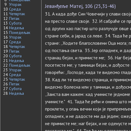
9
Уторак
Јеванђеље Матеј, 106 (25,31-46)
10
Среда
31. А када дође Син Човечији у слави свој
11
Четвртак
12
Петак
на престо славе своје. 32. И сабраће се п
13
Субота
14
Недеља
од других као пастир што разлучује овце 
15
Понедељак
стране себи, а јарад са леве. 34. Тада ће
16
Уторак
17
Среда
стране: „Ходите благословени Оца мога; 
18
Четвртак
од постања света. 35. Јер огладнех, и да
19
Петак
20
Субота
странац бејах, и примисте ме; 36. Наг беја
21
Недеља
посетисте ме; у тамници бејах, и дођосте
22
Понедељак
23
Уторак
говорећи: „Господе, када те видесмо гла
24
Среда
25
Четвртак
38. Кад ли те видесмо странца, и примисм
26
Петак
видесмо болесна или у тамници, и дођосмо
27
Субота
28
Недеља
„Заиста вам кажем: кад учинисте једноме
учинисте." 41. Тада ће рећи и онима што м
проклети, у огањ вечни који је припремље
огладнех, и не дадосте ми да једем; ожедн
не примисте ме; наг бејах, и не оденусте м
посетисте ме." 44. Тад ће му одговорити 