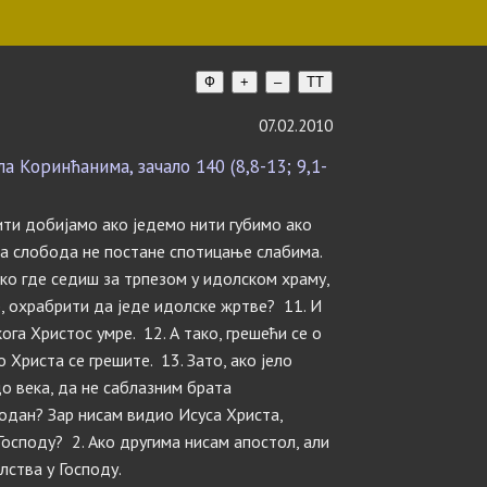
Ф
+
–
TT
07.02.2010
 Коринћанима, зачало 140 (8,8-13; 9,1-
 нити добијамо ако једемо нити губимо ако
аша слобода не постане спотицање слабима.
неко где седиш за трпезом у идолском храму,
б, охрабрити да једе идолске жртве? 11. И
ога Христос умре. 12. А тако, грешећи се о
 Христа се грешите. 13. Зато, ако јело
о века, да не саблазним брата
бодан? Зар нисам видио Исуса Христа,
Господу? 2. Ако другима нисам апостол, али
лства у Господу.