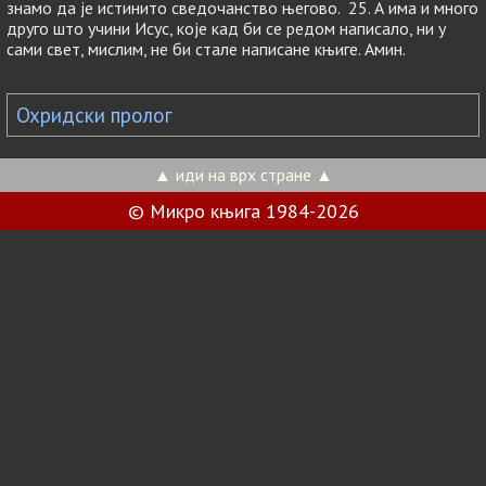
знамо да је истинито сведочанство његово. 25. А има и много
друго што учини Исус, које кад би се редом написало, ни у
сами свет, мислим, не би стале написане књиге. Амин.
Охридски пролог
▲ иди на врх стране ▲
© Микро књига 1984-2026