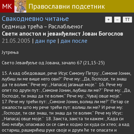
МК
Православни подсетник
Свакодневно читање
+
–
TT
Седмица трећа – Раслабљеног
Свети апостол и јеванђелист Јован Богослов
21.05.2005
|
дан пре
|
дан после
Јутрења
Свето Јеванђеље од Јована, зачало 67 (21,15-25)
15. А кад обедоваше, рече Исус Симону Петру: „Симоне Јонин,
љубиш ли ме више него ови?” Рече му: „Да, Господе, ти знаш
да те волим.” Рече му: „Напасај јагањце моје.” 16. Рече му
опет по други пут: „Симоне Јонин, љубиш ли ме?” Рече му: „Да,
Господе, ти знаш да те волим.” Рече му: „Чувај овце моје.”
17. Рече му трећи пут: „Симоне Јонин, волиш ли ме?” Петар се
ожалости што му рече трећи пут: волиш ли ме? И рече му:
„Господе, ти све знаш, ти знаш да те волим.” Рече му Исус:
„Напасај овце моје.” 18. Заиста, заиста ти кажем: „Када си
био млађи, опасивао си се сам и ходио си куда си хтео; а кад
остариш, раширићеш руке своје и други ће те опасати и