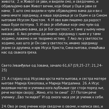
живота; 2. и Живот се јави, и видели смо, и сведочимо, и
објављујемо вам Живот вечни, који беше у Оца и јави се
нама; 3. што смо видели и чули објављујемо вама да и ви с
нама имате заједницу, а наша заједница је са Оцем и са Сином
његовим Исусом Христом. 4. И ово вам пишемо да радост
наша буде потпуна. 5. И ово је обећање које смо чули од
њега и јављамо вама, да је Бог светлост, и таме у њему нема
никакве. 6. Ако речемо да имамо заједницу с њим и у тами
ходимо, лажемо и не творимо истину. 7. Ако ли у светлости
ходимо, као што је Он сам у светлости, имамо заједницу
једни са другима, и крв Исуса Христа, Сина његова, очишћава
нас од свакога греха.
Свето Јеванђеље од Јована, зачало 61,67 (19,25-27; 21,24-
25)
25. А стајаху код Исусова крста мати његова, и сестра матере
његове Марија Клеопова, и Марија Магдалина. 26. А Исус
видевши матер и ученика кога љубљаше где стоји поред ње,
рече матери својој: „Жено, ето ти сина!” 27. Потом рече
ученику: „Ево ти мајке!” И од онога часа узе је ученик к себи.
24. Ово је онај ученик који сведочи о овоме, и написа ово, и