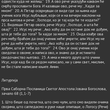
одвести куда не желиш.” 19. А ово рече указујући каквом ће
смрћу прославити Бога. И казавши ово, рече му: „Хајде за
мном!” 20. А Петар осврнувши се виде где за њима иде
ученик кога Исус љубљаше, који се и на вечери наслони на
прса његова и рече: „Господе, ко је тај који ће те издати?”
21. Видевши Петар овога, рече Исусу: „Господе, а шта ће
овај?” 22. Исус му рече: „Ако хоћу да он остане док не дођем,
шта је теби до тога? Ти хајде за мном.” 23. Онда изађе ова
реч међу браћом да онај ученик неће умрети; али Исус му не
рече да неће умрети, него: „Ако хоћу да он остане док не
дођем, шта је теби до тога?” 24. Ово је онај ученик који
сведочи о овоме, и написа ово, и знамо да је истинито
сведочанство његово. 25. А има и много друго што учини
Исус, које кад би се редом написало, ни у сами свет, мислим,
не би стале написане књиге. Амин.
Литургија
Прва Саборна Посланица Светог Апостола Јована Богослова,
зачало 68 (1,1-7)
1. Што беше од почетка, што смо чули, што смо видели очима
својима, што сагледасмо и руке наше опипаше, о Логосу (Речи)