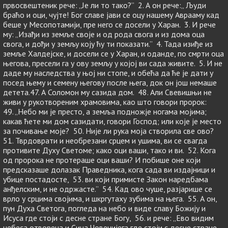
првосвештеник рече: „Је ли то тако?” 2. А он рече:„ Људи
браћо и оци, чујте! Бог славе јави се оцу нашему Аврааму кад
беше у Месопотамији, пре него се досели у Харан. 3. И рече
му: „Изaђи из земље своје и од рода свога и из дома оца
свога, и дођи у земљу коју ћу ти показати.” 4. Тада изиђе из
земље Халдејске, и досели се у Харан, и оданде, по смрти оца
његова, пресели га у ову земљу у којој ви сада живите. 5. И не
даде му наследства у њој ни стопе, и обећа да ће је дати у
посед њему и семену његову после њега, док он још немаше
детета.47. А Соломон му сазида дом. 48. Али Свевишњи не
живи у рукотвореним храмовима, као што говори пророк:
49. „Небо ми је престо, а земља подножје ногама мојима;
какав ћете ми дом сазидати, говори Господ; или које је место
за почивање моје? 50. Није ли рука моја створила све ово?
51. Тврдоврати и необрезани срцем и ушима, ви се свагда
противите Духу Светоме; како оци ваши, тако и ви. 52. Кога
од пророка не протераше оци ваши? И побише оне који
предсказаше долазак Праведника, кога сада ви издајници и
убице постадосте, 53. ви који примисте Закон наредбама
анђелским, и не одржасте.” 54. Кад ово чуше, разјарише се
врло у срцима својима, и шкргутаху зубима на њега. 55. А он,
пун Духа Светога, погледа на небо и виде славу Божију и
Исуса где стоји с десне стране Богу, 56. и рече: „Ево видим
небеса отворена и Сина Човечијега где стоји с десне стране