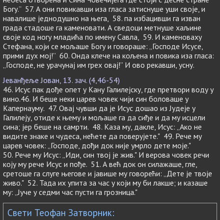
Богу.” 57. А они повикавши иза гласа затиснуше уши своје, и
навалише једнодушно на њега, 58. па избацивши га изван
града стадоше га каменовати. А сведоци метнуше хаљине
своје код ногу младића по имену Савла, 59. И каменоваху
Стефана, који се мољаше Богу и говораше: „Господе Исусе,
прими дух мој!” 60. Онда клече на кољена и повика иза гласа:
„Господе, не урачунај им грех овај!” И ово рекавши, усну.
Јеванђеље Јован, 13. зач. (4,46-54)
46. Исус пак дође опет у Кану Галилејску, где претвори воду у
вино.46. И беше неки царев човек чији син боловаше у
Капернауму. 47. Овај чувши да је Исус дошао из Јудеје у
Галилеју, отиде к њему и мољаше га да сиђе и да му исцели
сина; јер беше на самрти. 48. Каза му, дакле, Исус: „Ако не
видите знаке и чудеса, нећете да поверујете." 49. Рече му
царев човек: „Господе, дођи док није умрло дете моје."
50. Рече му Исус: „Иди, син твој је жив." И верова човек речи
коју му рече Исус и пође. 51. А већ док он силажаше, гле,
сретоше га слуге његове и јавише му говорећи: „Дете је твоје
живо." 52. Тада их упита за час у који му би лакше; и казаше
му: „Јуче у седми час пусти га грозница."
Свети Теофан Затворник: