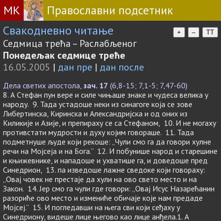
МК
Православни подсетник
Свакодневно читање
+
–
TT
Седмица трећа – Раслабљеног
Понедељак седмице треће
16.05.2005
|
дан пре
|
дан после
Дела светих апостола,
зач. 17
(6,8-15; 7,1-5; 7,47-60)
8. А Стефан пун вере и силе чињаше знаке и чудеса велика у
народу. 9. Тада устадоше неки из синагоге која се зове
Либертинска, Киринска и Александријска и од оних из
Киликије и Азије, и препираху се са Стефаном, 10. И не могаху
противстати мудрости и духу којим говораше. 11. Тада
подметнуше људе који рекоше: „Чули смо га да говори хулне
речи на Мојсеја и на Бога.” 12. И побунише народ и старешине
и књижевнике, и нападоше и ухватише га, и доведоше пред
Синедрион, 13. па изведоше лажне сведоке који говораху:
„Овај човек не престаје да хули на ово свето место и на
Закон. 14. Јер смо га чули где говори: „Овај Исус Назарећанин
разориће ово место и измениће обичаје које нам предаде
Мојсеј.” 15. И погледавши на њега сви који сеђаху у
Синедриону, видеше лице његово као лице анђела.1. А