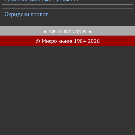
Охридски пролог
▲ иди на врх стране ▲
© Микро књига 1984-2026