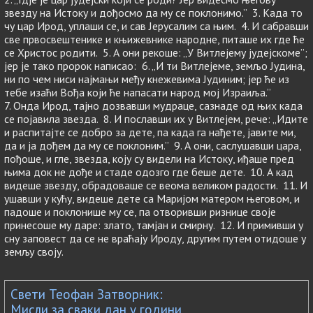
звезду на Истоку и дођосмо да му се поклонимо.” 3. Када то
чу цар Ирод, уплаши се, и сав Јерусалим са њим. 4. И сабравши
све првосвештенике и књижевнике народне, питаше их где ће
се Христос родити. 5. А они рекоше: „У Витлејему јудејскоме”;
јер је тако пророк написао: 6. „И ти Витлејеме, земљо Јудина,
ни по чем ниси најмањи међу кнежевима Јудиним; јер ће из
тебе изаћи Вођа који ће напасати народ мој Израиља.”
7. Онда Ирод, тајно дозвавши мудраце, сазнаде од њих када
се појавила звезда. 8. И пославши их у Витлејем, рече: „Идите
и распитајте се добро за дете, па када га нађете, јавите ми,
да и ја дођем да му се поклоним.” 9. А они, саслушавши цара,
пођоше, и гле, звезда, коју су видели на Истоку, иђаше пред
њима док не дође и стаде одозго где беше дете. 10. А кад
видеше звезду, обрадоваше се веома великом радости. 11. И
ушавши у кућу, видеше дете са Маријом матером његовом, и
падоше и поклонише му се, па отворивши ризнице своје
принесоше му даре: злато, тамјан и смирну. 12. И примивши у
сну заповест да се не враћају Ироду, другим путем отидоше у
земљу своју.
Свети Теофан Затворник:
Мисли за сваки дан у години