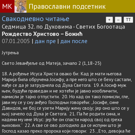
МК
Православни подсетник
Свакодневно читање
+
–
TT
Седмица 32. по Духовима - Светих Богоотаца
Рождество Христово – Божић
07.01.2005
|
дан пре
|
дан после
Јутрења
Свето Јеванђеље од Матеја, зачало 2 (1,18-25)
18. А рођење Исуса Христа овако би: Кад је мати његова
Марија била обручена Јосифу, а пре него што се беху састали,
нађе се да је затруднела од Духа Светога. 19. А Јосиф муж
њен, будући праведан и не хотећи је јавно изобличити,
намисли је тајно отпустити. 20. Но кад он тако помисли, гле,
јави му се у сну анђео Господњи говорећи: „Јосифе, сине
Давидов, не бој се узети Марију жену своју; јер оно што се у
њој зачело од Духа јe Светога. 21. Па ће родити сина, и
надени му име Исус: јер ће он спасти народ свој од греха
њихових.” 22. А све се ово догодило да се испуни што је
Господ казао преко пророка који говори: 23. „Ето, девојка ће