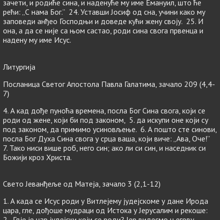
зачети, и родиће сина, и наденуће му име Емануил, што ће
рећи: „С нама Бог.” 24. Уставши Јосиф од сна, учини како му
заповеди анђео Господњи и доведе кући жену своју. 25. И
она, а да се није са њом састао, роди сина свога првенца и
надену му име Исус.
Литургија
Посланица Светог Апостола Павла Галатима, зачало 209 (4,4-
7)
4. А кад дође пуноћа времена, посла Бог Сина свога, који се
роди од жене, који би под законом, 5. да искупи оне који су
под законом, да примимо усиновљење. 6. А пошто сте синови,
посла Бог Духа Сина свога у срца ваша, који виче: „Ава, Оче!”
7. Тако ниси више роб, него син; ако ли си син, и наседник си
Божији кроз Христа.
Свето Јеванђеље од Матеја, зачало 3 (2,1-12)
1. А када се Исус роди у Витлејему јудејскоме у дане Ирода
цара, гле, дођоше мудраци од Истока у Јерусалим и рекоше:
2. „Гдје је цар јудејски који се роди? Јер видесмо његову