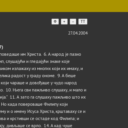
Ф
+
–
TT
27.04.2004
7)
поведаше им Христа. 6. А народ је пазио
, слушајући и гледајући знаке које
виком излажаху из многих који их имаху, и
елика радост у граду ономе. 9. А беше
, који чараше и довођаше у чудо народ
ко. 10. Њега сви пажљиво слушаху, и мало и
ија." 11. А зато га слушаху пажљиво што их
. Но када повероваше Филипу који
у и о имену Исуса Христа, крштаваху се и
ова и крстивши се остаде код Филипа; и
ају, дивљаше се врло. 14. А кад чуше