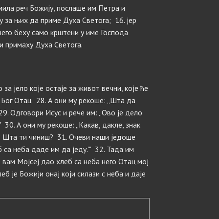
мила реч Божију, послаше им Петра и
 за њих да приме Духа Светога; 16. јер
него беху само крштени у име Господа
ни примаху Духа Светога.
о за јело које остаје за живот вечни, које ће
 Бог Отац. 28. А они му рекоше: „Шта да
9. Одговори Исус и рече им: „Ово је дело
 30. А они му рекоше: „Какав, дакле, знак
? Шта ти чиниш? 31. Очеви наши једоше
б са неба даде им да једу.'" 32. Тада им
е вам Мојсеј дао хлеб са неба него Отац мој
еб је Божији онај који силази с неба и даје