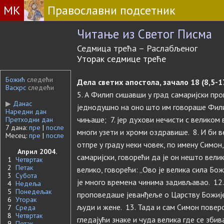
МК
Православни подсетник
Читање из Светог Писма
Седмица трећа – Раслабљеног
Уторак седмице треће
Божић
следећи
Дела светих апостола, зачало 18 (8,5-1
Васкрс
следећи
5. А Филип сишавши у град самаријски про
▶
Данас
једнодушно на оно што им говораше Филип
Наредни дан
чињаше; 7. јер духови нечисти с великом 
Претходни дан
7 дана:
пре
|
после
многи узети и хроми оздравише. 8. И би в
Месец:
пре
|
после
отпре у граду неки човек, по имену Симон
Април 2004.
самаријски, говорећи да је он нешто вели
1
Четвртак
2
Петак
велико, говорећи: „Ово је велика сила Бож
3
Субота
је много времена чинима задивљавао. 12
4
Недеља
5
Понедељак
проповедаше јеванђеље о Царству Божијем
6
Уторак
људи и жене. 13. Тада и сам Симон повер
7
Среда
8
Четвртак
гледајући знаке и чуда велика где се збив
9
Петак