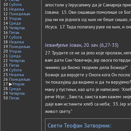
10
Субота
апостоли у Јерусалиму да је Самарија при
11
Недеља
Јована. 15. Ови сишавши помолише се Богу
12
Понедељак
13
Уторак
још ни на једнога од њих не беше сишао, 
14
Среда
Исуса. 17. Тада полагаху руке на њих, и о
15
Четвртак
16
Петак
17
Субота
18
Недеља
Јеванђеље Јован, 20. зач. (6,27-33)
19
Понедељак
20
Уторак
27. Трудите се не за јело које пролази, нег
21
Среда
вам дати Син Човечији, јер овога потврди
22
Четвртак
23
Петак
чинимо да бисмо творили дела Божија?" 2
24
Субота
Божије да верујете у Онога кога Он посла."
25
Недеља
26
Понедељак
ти показујеш да видимо и да ти верујемо
27
▶
Уторак
28
Среда
ману у пустињи, као што је написано: 'Хле
29
Четвртак
рече Исус: „Заиста, заиста вам кажем: ниј
30
Петак
даје вам истинити хлеб са неба; 33. Јер хл
живот свету."
Свети Теофан Затворник: