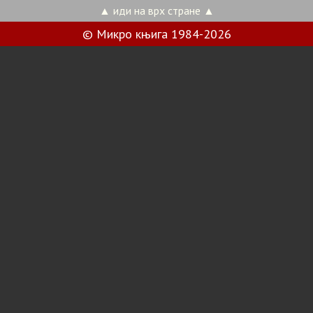
▲ иди на врх стране ▲
© Микро књига 1984-2026