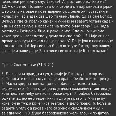
Господњи рече ми у сну: „Јакове!” А ја одговорих: „Ево ме.”
12. А он рече: „Подигни сад очи своје и гледај, овнови и јарци
што скачу на овце и козе, шарени су, с белегом прутастим и
коластим; јер видех све што ти чини Лаван. 13. Ја сам Бог од
Ветиља, где си прелио камен и учинио ми завет; устани сада и
иди из ове земље, и врати се на постојбину своју.” 14. Тада
одговори Рахиља и Лија, и рекоше му: „Еда ли још имамо
какав део и наследство у дому оца својега? 15. Није ли нас
држао као туђинке кад нас је продао? Па је још и наше новце
једнако јео. 16. Јер све ово благо што узе Господ оцу нашем,
наше је и наше деце. Зато чини све што ти је Господ казао.”
Приче Соломонове (21,3-21)
3. Да се чини правда и суд, милије је Господу него жртва.
4. Поносите очи и надуто срце и орање безбожничко грех је.
5. Мисли вредна човека доносе обиље, а свакога нагла
сиромаштво. 6. Благо сабрано језиком лажљивим таштина је
која пролази међу оне који траже смрт. 7. Грабеж безбожних
однеће их, јер не хтеше чинити што је право. 8. Чији је пут
крив, он је туђ; а ко је чист, његово је дело право. 9. Боље је
седјети у углу од крова него са женом свадљивом у кући
заједничкој. 10. Душа безбожникова жели зло, ни пријатељ