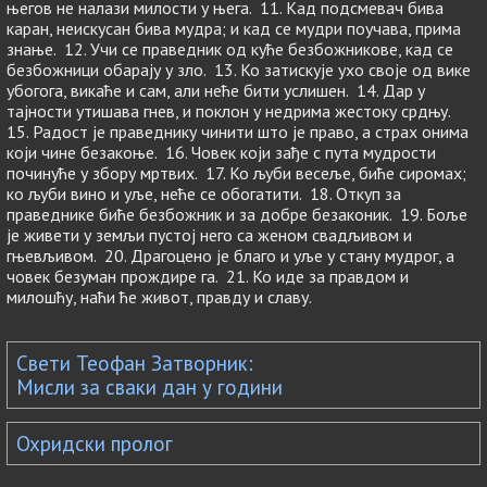
његов не налази милости у њега. 11. Кад подсмевач бива
каран, неискусан бива мудра; и кад се мудри поучава, прима
знање. 12. Учи се праведник од куће безбожникове, кад се
безбожници обарају у зло. 13. Ко затискује ухо своје од вике
убогога, викаће и сам, али неће бити услишен. 14. Дар у
тајности утишава гнев, и поклон у недрима жестоку срдњу.
15. Радост је праведнику чинити што је право, а страх онима
који чине безакоње. 16. Човек који зађе с пута мудрости
починуће у збору мртвих. 17. Ко љуби весеље, биће сиромах;
ко љуби вино и уље, неће се обогатити. 18. Откуп за
праведнике биће безбожник и за добре безаконик. 19. Боље
је живети у земљи пустој него са женом свадљивом и
гњевљивом. 20. Драгоцено је благо и уље у стану мудрог, а
човек безуман прождире га. 21. Ко иде за правдом и
милошћу, наћи ће живот, правду и славу.
Свети Теофан Затворник:
Мисли за сваки дан у години
Охридски пролог