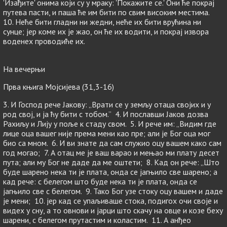
'Изађите' онима који су у мраку: 'Покажите се.' Они ће покрај
путева пасти, и паша ће им бити по свим високим местима.
10. Неће бити гладни ни жедни, неће их бити врућина ни
сунце; јер коме их је жао, он ће их водити, и покрај извора
воденех проводиће их.
На вечерњи
Прва књига Мојсијева (31,3-16)
3. И Господ рече Јакову: „Врати се у земљу отаца својих и у
род свој, и ја ћу бити с тобом.” 4. И пославши Јаков дозва
Рахиљу и Лију у поље к стаду свом. 5. И рече им: „Видим где
лице оца вашег није према мени као пре; али је Бог оца мог
био са мном. 6. И ви знате да сам служио оцу вашем како сам
год могао; 7. А отац ме је ваш варао и мењао ми плату десет
пута; али му Бог не даде да ме оштети; 8. Кад он рече: „Што
буде шарено нека ти је плата, онда се јагњило све шарено; а
кад рече: с белегом што буде нека ти је плата, онда се
јагњило све с белегом. 9. Тако Бог узе стоку оцу вашем и даде
је мени; 10. јер кад се упаљиваше стока, подигох очи своје и
видех у сну, а то овнови и јарци што скачу на овце и козе беху
шарени, с белегом прутастим и коластим. 11. А анђео