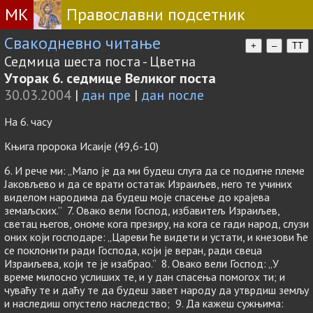
МК
Православни подсетник
Свакодневно читање
+
–
TT
Седмица шеста поста - Цветна
Уторак 6. седмице Великог поста
30.03.2004
|
дан пре
|
дан после
На 6. часу
Књига пророка Исаије (49,6-10)
6. И рече ми: „Мало је да ми будеш слуга да се подигне племе
Јаковљево и да се врати остатак Израиљев, него те учиних
виделом народима да будеш моје спасење до крајева
земаљских.” 7. Овако вели Господ, избавитељ Израиљев,
светац његов, ономе кога презиру, на кога се гади народ, слузи
оних који господаре: „Цареви ће видети и устати, и кнезови ће
се поклонити ради Господа, који је веран, ради свеца
Израиљева, који те је изабрао.” 8. Овако вели Господ: „У
време милосно услиших те, и у дан спасења помогох ти; и
чуваћу те и даћу те да будеш завет народу да утврдиш земљу
и наследиш опустело наследство; 9. Да кажеш сужњима: