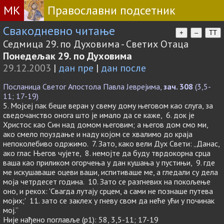
МК
Православни подсетник
Свакодневно читање
+
–
TT
Седмица 29. по Духовима - Светих Отаца
Понедељак 29. по Духовима
29.12.2003
|
дан пре
|
дан после
Посланица Светог Апостола Павла Јеврејима,
зач. 308
(3,5-
11; 17-19)
5. Мојсеј пак беше веран у свему дому његовом као слуга, за
сведочанство онога што је имало да се каже, 6. док је
Христос као Син над домом његовим; а његов дом смо ми,
ако смело поуздање и наду којом се хвалимо до краја
непоколебиво одржимо. 7. Зато, како вели Дух Свети: „Данас,
ако глас Његов чујете, 8. немојте да буду тврдокорна срца
ваша као приликом огорчења у дан кушања у пустињи, 9. где
ме искушаваше оцеви ваши, испитиваше ме, а гледали су дела
моја четрдесет година. 10. Зато се разгневих на покољење
оно, и рекох: 'Свагда лутају срцем, а сами не познаше путева
мојих;' 11. зато се заклех у гневу свом да неће ући у починак
мој.”
Није нађено поглавље (p1): 58, 3,5-11; 17-19