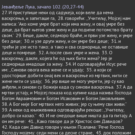
Јеванђеље Лука, зачало 102. (20,27-44)
27. И приступише неки од садукеја, који веле да нема
васкрсења, и запиташе га, 28. говорећи: „Учитељу, Мојсеј нам
написа: 'Ако коме умре брат који има жену, и овај умре без
деце, да брат његов узме жену и да подигне потомство брату
свом.' 29. Беше, дакле, седморо браће, и први узе жену, и умре
без деце; 30. и узе други жену, и он умре без деце; 31. и
трећи је узе исто тако; а тако и сва седморица, не оставише
деце и помреше. 32. А после свих умре и жена. 33. О
васкрсењу, дакле, којега ће од њих бити жена? Јер је
седморица имадоше за жену. 34. И одговарајући Исус рече
им: „Синови овога века жене се и удају; 35. а који се
удостојише добити онај век и васкрсење из мртвих, нити се
жене нити се удају; 36. јер више не могу умрети, јер су као
анђели, и синови су Божији када су синови васкрсења. 37. А да
мртви устају, и Мојсеј показа код купине када назива Господа
Богом Авраамовим и Богом Исаковим и Богом Јаковљевим.
38. А Бог није Бог мртвих него живих; јер су њему сви живи.”
39. А неки од књижевника одговарајући рекоше: „Учитељу,
добро си казао.” 40. И не смедоше више ништа да га питају. А
он им рече: 41. „Како говоре да је Христос син Давидов?
42. Када сам Давид говори у књизи Псалама: 'Рече Господ
Господу мојему: седи мени са десне стране, 43. док положим