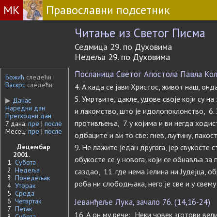
МК
Православни подсетник
Читање из Светог Писма
Седмица 29. по Духовима
Недеља 29. по Духовима
Посланица Светог Апостола Павла Коло
Божић
следећи
Васкрс
следећи
4. А када се јави Христос, живот наш, онд
5. Умртвите, дакле, удове своје који су на
▶
Данас
Наредни дан
и лакомство, што је идолопоклонство, 6. 
Претходни дан
противљења, 7. у којима и ви негда ходис
7 дана:
пре
|
после
Месец:
пре
|
после
одбаците и ви то све: гнев, љутину, пакос
Децембар
9. Не лажите један другога, јер свукосте 
2001.
обукосте се у новога, који се обнавља за 
1
Субота
2
Недеља
саздао, 11. где нема Јелина ни Јудејца, 
3
Понедељак
роба ни слободњака, него је све и у свему
4
Уторак
5
Среда
6
Четвртак
Јеванђеље Лука, зачало 76. (14,16-24)
7
Петак
16. А он му рече: „Неки човек зготови вел
8
Субота