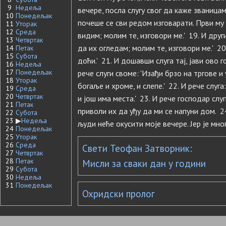
9
Недеља
вечере, посла слугу свог да каже званицама
10
Понедељак
почеше се сви редом изговарати. Први му 
11
Уторак
12
Среда
видим; молим те, изговори ме.' 19. И друг
13
Четвртак
да их огледам; молим те, изговори ме.' 20.
14
Петак
15
Субота
доћи.' 21. И дошавши слуга тај, јави ово 
16
Недеља
17
Понедељак
рече слуги своме: 'Изађи брзо на тргове и
18
Уторак
богаље и хроме, и слепе.' 22. И рече слуга
19
Среда
20
Четвртак
и још има места.' 23. И рече господар слуг
21
Петак
приволи их да уђу да ми се напуни дом. 2
22
Субота
23
▶
Недеља
људи неће окусити моје вечере. Јер је мног
24
Понедељак
25
Уторак
26
Среда
Свети Теофан Затворник:
27
Четвртак
28
Петак
Мисли за сваки дан у години
29
Субота
30
Недеља
31
Понедељак
Охридски пролог