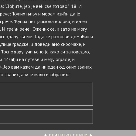
: 'Дођите, јер је већ све готово.' 18. И
рече: 'Купих њиву и морам изићи да је
и рече: 'Купих пет јармова волова, и идем
 И трећи рече: 'Ожених се, и зато не могу
господару своме. Тада се разгневи домаћин и
 улице градске, и доведи амо сиромахе, и
: 'Господару, учињено је како си заповедио,
и: 'Изађи на путеве и међу ограде, и
4. Јер вам кажем да ниједан од оних званих
о званих, али је мало изабраних.'”
▲ иди на врх стране ▲