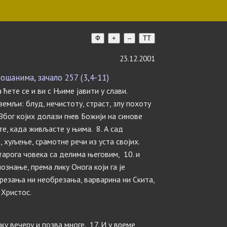
Ф
+
–
TT
23.12.2001
шанима, зачало 257 (3,4-11)
а ћете се и ви с Њиме јавити у слави.
 земљи: блуд, нечистоту, страст, злу похоту
Због којих долази гнев Божији на синове
те, када живљасте у њима. 8. А сад
т, хуљење, срамотне речи из уста својих.
старога човека са делима његовим, 10. и
познање, према лику Онога који га је
обрезања ни необрезања, варварина ни Скита,
 Христос.
ику вечеру и позва многе. 17. И у време