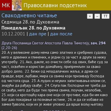
МК
Православни подсетник
Свакодневно читање
+
–
TT
Седмица 28. по Духовима
Понедељак 28. по Духовима
10.12.2001
|
дан пре
|
дан после
Друга Посланица Светог Апостола Павла Тимотеју,
зач. 294
(2,20-26)
20. А у великоме дому нема само златних и сребрних судова,
него и дрвених и глинених, и једни су за част а други за нижу
употребу. 21. Ако, дакле, ко очисти себе од ових, биће суд за
част, освећен и користан домаћину, припремљен за свако
добро дело. 22. Бежи од младалачких жеља, а држи се
правде, вере, љубави, мира са свима који призивају Господа
од чистога срца. 23. А лудих и неуких запиткивања клони се,
знајући да рађају свађе; 24. Слуга пак Господњи не треба да
се свађа, него да буде тих према свима, поучан, незлобив,
25. који са кротошћу кара оне који се противе, еда би им како
Бог дао покајање за познање истине, 26. и да се избаве из
замке ђавола, који их је живе уловио да врше вољу његову.