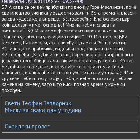
Јеванђеље Лука, зачало 97. (19,37-44)
37. А када се он већ приближи подножју Горе Маслинске, поче
све мноштво ученика у радости хвалити Бога громким гласом
за сва чудеса која видеше, 38. говорећи: „Благословен цар
који долази у име Господње! Мир на небу и слава на
висинама!” 39. И неки од фарисеја из народа рекоше му:
„Учитељу, забрани ученицима својим.” 40. И одговарајући
рече им: „Кажем вам, ако они ућуте, камење ће повикати.”
41. И када се приближи, видевши град заплака над њим,
42. говорећи: „Кад би и ти знао, бар у овај дан твој, оно што
је за мир твој! Али је сада сакривено од очију твојих. 43. Јер
ће доћи на тебе дани, и окружиће те непријатељи твоји
опкопима, и опколиће те, и стегнуће те са свију страна; 44. и
срушиће тебе и децу твоју у теби, и неће оставити у теби ни
камена на камену, зато што ниси познао време у коме си
похођен.”
Свети Теофан Затворник:
Мисли за сваки дан у години
Охридски пролог