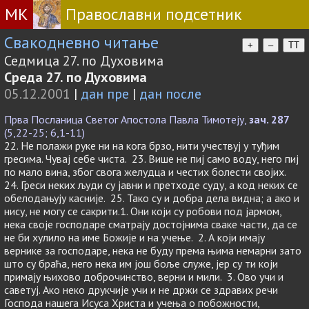
МК
Православни подсетник
Свакодневно читање
+
–
TT
Седмица 27. по Духовима
Среда 27. по Духовима
05.12.2001
|
дан пре
|
дан после
Прва Посланица Светог Апостола Павла Тимотеју,
зач. 287
(5,22-25; 6,1-11)
22. Не полажи руке ни на кога брзо, нити учествуј у туђим
гресима. Чувај себе чиста. 23. Више не пиј само воду, него пиј
по мало вина, због свога желудца и честих болести својих.
24. Греси неких људи су јавни и претходе суду, а код неких се
обелодањују касније. 25. Тако су и добра дела видна; а ако и
нису, не могу се сакрити.1. Они који су робови под јармом,
нека своје господаре сматрају достојнима сваке части, да се
не би хулило на име Божије и на учење. 2. А који имају
вернике за господаре, нека не буду према њима немарни зато
што су браћа, него нека им још боље служе, јер су ти који
примају њихово доброчинство, верни и мили. 3. Ово учи и
саветуј. Ако неко друкчије учи и не држи се здравих речи
Господа нашега Исуса Христа и учења о побожности,