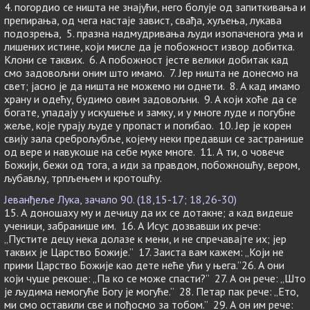
4. погордио се ништа не знајући, него болује од запиткивања и
препирања, од чега настаје завист, свађа, хуљења, лукава
подозрења, 5. празна надмудривања људи изопаченога ума и
лишених истине, који мисле да је побожност извор добитка.
Клони се таквих. 6. А побожност јесте велики добитак кад
смо задовољни оним што имамо. 7. Јер ништа не донесмо на
свет; јасно је да ништа не можемо ни однети. 8. А кад имамо
храну и одећу, будимо овим задовољни. 9. А који хоће да се
богате, упадају у искушење и замку, и у многе луде и погубне
жеље, које гурају људе у пропаст и погибао. 10. Јер је корен
свију зала среброљубље, којему неки предавши се застранише
од вере и навукоше на себе муке многе. 11. А ти, о човече
Божији, бежи од тога, а иди за правдом, побожношћу, вером,
љубављу, трпљењем и кротошћу.
Јеванђеље Лука, зачало 90. (18,15-17; 18,26-30)
15. А доношаху му и дечицу да их се дотакне; а кад видеше
ученици, забранише им. 16. А Исус дозвавши их рече:
„Пустите децу нека долазе к мени, и не спречавајте их; јер
таквих је Царство Божије.” 17. Заиста вам кажем: „Који не
прими Царство Божије као дете неће ући у њега.”26. А они
који чуше рекоше: „Па ко се може спасти?” 27. А он рече: „Што
је људима немогуће Богу је могуће.” 28. Петар пак рече: „Ето,
ми смо оставили све и пођосмо за тобом.” 29. А он им рече: