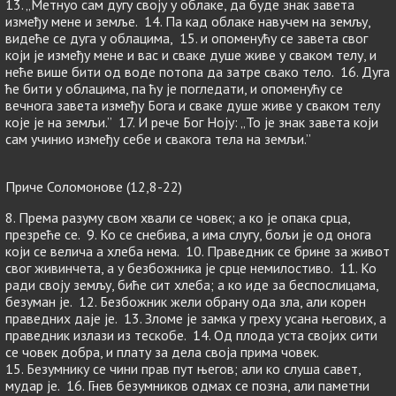
13. „Метнуо сам дугу своју у облаке, да буде знак завета
између мене и земље. 14. Па кад облаке навучем на земљу,
видеће се дуга у облацима, 15. и опоменућу се завета свог
који је између мене и вас и сваке душе живе у сваком телу, и
неће више бити од воде потопа да затре свако тело. 16. Дуга
ће бити у облацима, па ћу је погледати, и опоменућу се
вечнога завета између Бога и сваке душе живе у сваком телу
које је на земљи.” 17. И рече Бог Ноју: „То је знак завета који
сам учинио између себе и свакога тела на земљи.”
Приче Соломонове (12,8-22)
8. Према разуму свом хвали се човек; а ко је опака срца,
презреће се. 9. Ко се снебива, а има слугу, бољи је од онога
који се велича а хлеба нема. 10. Праведник се брине за живот
свог живинчета, а у безбожника је срце немилостиво. 11. Ко
ради своју земљу, биће сит хлеба; а ко иде за беспослицама,
безуман је. 12. Безбожник жели обрану ода зла, али корен
праведних даје је. 13. Зломе је замка у греху усана његових, а
праведник излази из тескобе. 14. Од плода уста својих сити
се човек добра, и плату за дела своја прима човек.
15. Безумнику се чини прав пут његов; али ко слуша савет,
мудар је. 16. Гнев безумников одмах се позна, али паметни