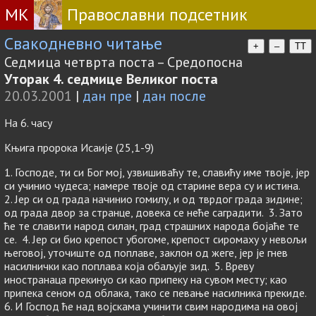
МК
Православни подсетник
Свакодневно читање
+
–
TT
Седмица четврта поста – Средопосна
Уторак 4. седмице Великог поста
20.03.2001
|
дан пре
|
дан после
На 6. часу
Књига пророка Исаије (25,1-9)
1. Господе, ти си Бог мој, узвишиваћу те, славићу име твоје, јер
си учинио чудеса; намере твоје од старине вера су и истина.
2. Јер си од града начинио гомилу, и од тврдог града зидине;
од града двор за странце, довека се неће саградити. 3. Зато
ће те славити народ силан, град страшних народа бојаће те
се. 4. Јер си био крепост убогоме, крепост сиромаху у невољи
његовој, уточиште од поплаве, заклон од жеге, јер је гнев
насилнички као поплава која обаљује зид. 5. Вреву
иностранаца прекинуо си као припеку на сувом месту; као
припека сеном од облака, тако се певање насилника прекиде.
6. И Господ ће над војскама учинити свим народима на овој