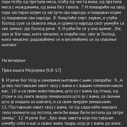
гори гозбу од претила меса, гозбу од чиста вина, од претила
меса с можданима, од вина без талога. 7. И поквариће на овој
гори застирач којим су застрти сви народи, и покривач којим
су покривени сви народи. 8. Уништиће смрт заувек, и утрће
Господ сузе са свакога лица, и срамоту народа свог укинуће са
све земље; јер Господ рече. 9. И рећи ће се у оно време: „Гле,
ово је Бог наш, њега чекасмо, и спашће нас; ово је Господ,
њега чекасмо; радоваћемо се и веселићемо се за спасење
његово.”
На вечерњи
Прва књига Мојсијева (9,8-17)
8. И рече Бог Ноју и синовима његовим с њим, говорећи: 9. „А
ја ево постављам завет свој с вама и с вашим семеном након
вас, 10. и са свим животињама, што су с вама од птица, од
стоке и од свега зверја земаљскога што је с вама, са свачим
што је изашло из ковчега, и са свим зверјем земаљским.
11. Постављам завет свој с вама, те од сада неће ниједно
тело погинути од потопа, нити ће више бити потопа да затре
земљу.” 12. И рече Бог: „Ево знак завета који постављам
између себе и вас и сваке живе твари, која је с вама до века: