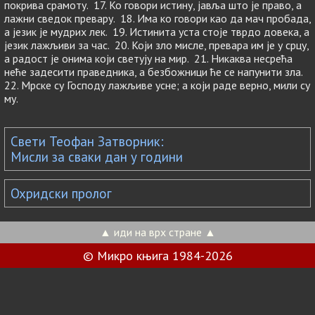
покрива срамоту. 17. Ко говори истину, јавља што је право, а
лажни сведок превару. 18. Има ко говори као да мач пробада,
а језик је мудрих лек. 19. Истинита уста стоје тврдо довека, а
језик лажљиви за час. 20. Који зло мисле, превара им је у срцу,
а радост је онима који светују на мир. 21. Никаква несрећа
неће задесити праведника, а безбожници ће се напунити зла.
22. Мрске су Господу лажљиве усне; а који раде верно, мили су
му.
Свети Теофан Затворник:
Мисли за сваки дан у години
Охридски пролог
▲ иди на врх стране ▲
© Микро књига 1984-2026