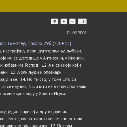
Ф
+
–
TT
04.02.2001
а Тимотеју, зачало 296 (3,10-15)
у, настројењу, вери, дуготрпљењу, љубави,
ја ми се догодише у Антиохији, у Иконији,
х избави ме Господ! 12. А и сви који хоће
ени. 13. А зли људи и опсенари
рајући се. 14. Но ти стој у томе што си
а си се научио, 15. и што из детињства знаш
спасење кроз веру у Христа Исуса.
гу, један фарисеј а други цариник.
ко: „Боже, хвала ти што нисам као остали
ци или као овај цариник. 12. Постим