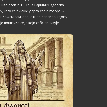
 што стекнем.” 13. А цариник издалека
у, него се бијаше у прса своја говорећи:
4. Кажем вам, овај отиде оправдан дому
ује понизиће се, а који себе понизује