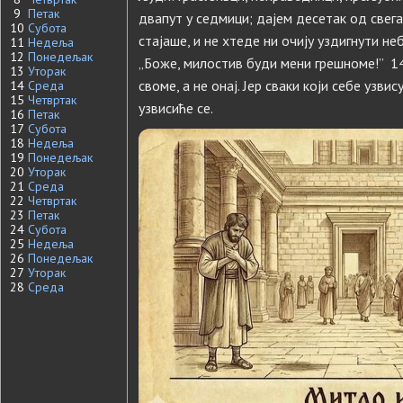
9
Петак
двапут у седмици; дајем десетак од свега
10
Субота
стајаше, и не хтеде ни очију уздигнути неб
11
Недеља
12
Понедељак
„Боже, милостив буди мени грешноме!” 1
13
Уторак
своме, а не онај. Јер сваки који себе узвис
14
Среда
15
Четвртак
узвисиће се.
16
Петак
17
Субота
18
Недеља
19
Понедељак
20
Уторак
21
Среда
22
Четвртак
23
Петак
24
Субота
25
Недеља
26
Понедељак
27
Уторак
28
Среда