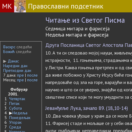
МК
Православни подсетник
Читање из Светог Писма
Седмица митара и фарисеја
Недеља митара и фарисеја
Друга Посланица Светог Апостола Павл
Васкрс
следећи
Божић
следећи
10. А ти си следовао мојој науци, живљењ
истрајности, 11. гоњењима, страдањима ко
▶
Данас
Наредни дан
у Листри. Каква гоњења претрпех и од сви
Претходни дан
да живе побожно у Христу Исусу биће гоњ
7 дана:
пре
|
после
Месец:
пре
|
после
напредоваће од зла на горе, варајући и ва
Фебруар
научио и што си се уверио, знајући од ког
2001.
свештене списе који те могу умудрити за 
1
Четвртак
2
Петак
Јеванђеље Лука, зачало 89. (18,10-14)
3
Субота
4
▶
Недеља
10. Два човека уђоше у храм да се моле Бо
5
Понедељак
6
Уторак
11. Фарисеј стаде и мољаше се у себи ова
7
Среда
људи: грабљивци, неправедници, прељубни
8
Четвртак