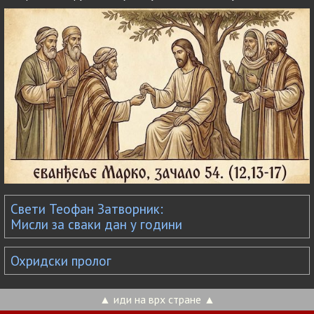
Свети Теофан Затворник:
Мисли за сваки дан у години
Охридски пролог
▲ иди на врх стране ▲