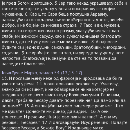
је пред Богом драгоцено. 5. Јер тако некад украшаваху себе и
свете жене које се уздаху у Бога и покораваху се својим
мужевима. 6. Као што Сара беше послушна Аврааму,
називајући га господарем; њезине кћери постадосте, чинећи
добро, и не бојећи се никаква страха. 7. Тако и ви, мужеви,
живите са својим женама по разуму, указујући им част као
слабијем женском сасуду, као и сунаследницама благодати
живота, да не буду ометане молитве ваше. 8. А најпосле
будите сви једнодушни, сажаљиви, братољубиви, милосрдни,
срдачни; 9. не враћајте зло за зло, ни увреду за увреду; него
напротив, благосиљајте, знајући да сте на то позвани да
наследите благослов.
Јеванђеље Марко, зачало 54. (12,13-17)
13. И послаше њему неке од фарисеја и иродоваца да би га
ухватили у речи. 14. А они дошавши рекоше му: „Учитељу,
знамо да си истинит, и не обазиреш се ни на кога; јер не
гледаш ко је ко, него заиста путу Божијему учиш. Реци нам,
дакле, треба ли ћесару давати порез или не? Да дамо или да
не дамо?” 15. А он знајући њихово лицемерје рече им: „Што
ме кушате? Донесите ми динар, да видим.” 16. А они
донесоше. И рече им: „Чији је ово лик и натпис?” А они му
рекоше: „Ћесарев.” 17. И одговарајући Исус рече им: „Подајте
ћесарево ћесару, а Божије Богу.” И задивише му се.