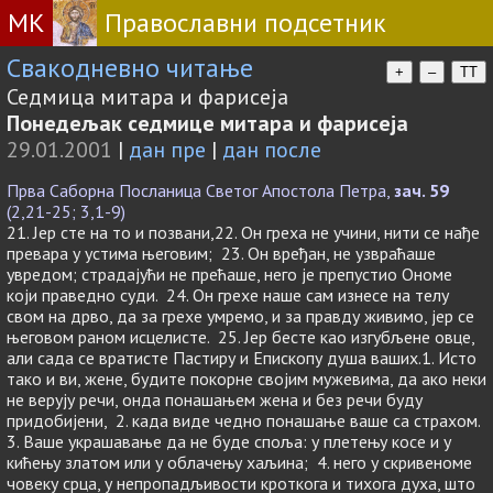
МК
Православни подсетник
Свакодневно читање
+
–
TT
Седмица митара и фарисеја
Понедељак седмице митара и фарисеја
29.01.2001
|
дан пре
|
дан после
Прва Саборна Посланица Светог Апостола Петра,
зач. 59
(2,21-25; 3,1-9)
21. Јер сте на то и позвани,22. Он греха не учини, нити се нађе
превара у устима његовим; 23. Он вређан, не узвраћаше
увредом; страдајући не прећаше, него је препустио Ономе
који праведно суди. 24. Он грехе наше сам изнесе на телу
свом на дрво, да за грехе умремо, и за правду живимо, јер се
његовом раном исцелисте. 25. Јер бесте као изгубљене овце,
али сада се вратисте Пастиру и Епископу душа ваших.1. Исто
тако и ви, жене, будите покорне својим мужевима, да ако неки
не верују речи, онда понашањем жена и без речи буду
придобијени, 2. када виде чедно понашање ваше са страхом.
3. Ваше украшавање да не буде споља: у плетењу косе и у
кићењу златом или у облачењу хаљина; 4. него у скривеноме
човеку срца, у непропадљивости кроткога и тихога духа, што