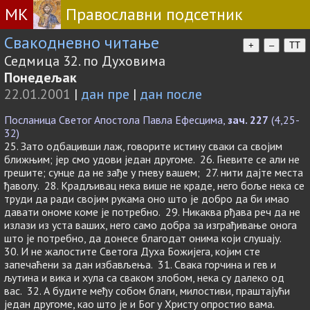
МК
Православни подсетник
Свакодневно читање
+
–
TT
Седмица 32. по Духовима
Понедељак
22.01.2001
|
дан пре
|
дан после
Посланица Светог Апостола Павла Ефесцима,
зач. 227
(4,25-
32)
25. Зато одбацивши лаж, говорите истину сваки са својим
ближњим; јер смо удови један другоме. 26. Гневите се али не
грешите; сунце да не зађе у гневу вашем; 27. нити дајте места
ђаволу. 28. Крадљивац нека више не краде, него боље нека се
труди да ради својим рукама оно што је добро да би имао
давати ономе коме је потребно. 29. Никаква рђава реч да не
излази из уста ваших, него само добра за изграђивање онога
што је потребно, да донесе благодат онима који слушају.
30. И не жалостите Светога Духа Божијега, којим сте
запечаћени за дан избављења. 31. Свака горчина и гев и
љутина и вика и хула са сваком злобом, нека су далеко од
вас. 32. А будите међу собом благи, милостиви, праштајући
један другоме, као што је и Бог у Христу опростио вама.