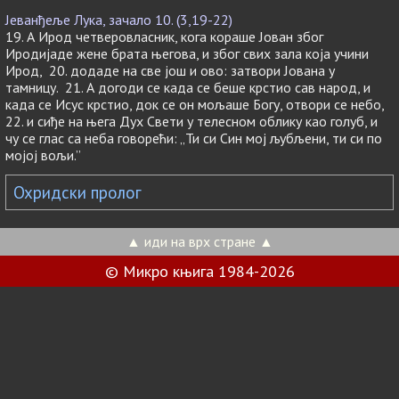
Јеванђеље Лука, зачало 10. (3,19-22)
19. А Ирод четверовласник, кога кораше Јован због
Иродијаде жене брата његова, и због свих зала која учини
Ирод, 20. додаде на све још и ово: затвори Јована у
тамницу. 21. А догоди се када се беше крстио сав народ, и
када се Исус крстио, док се он мољаше Богу, отвори се небо,
22. и сиђе на њега Дух Свети у телесном облику као голуб, и
чу се глас са неба говорећи: „Ти си Син мој љубљени, ти си по
мојој вољи.”
Охридски пролог
▲ иди на врх стране ▲
© Микро књига 1984-2026