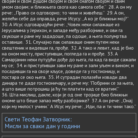
својим и свом душом својом и свом снагом својом и свим
умом својим; и ближњега свога као самога себе.” 28. А он му
рече: „Право си одговорио; то чини и живећеш.” 29. А он,
желећи себе да оправда, рече Исусу: „А ко је ближњи мој?”
30. А Исус одговарајући рече: „Човек неки силажаше из
Јерусалима у Јерихон, и западе међу разбојнике, и ови га
свукоше и ране му зададоше, па одоше, а њега полумртва
оставише. 31. Случајно пак силажаше оним путем неки
свештеник и видевши га, прође. 32. А тако и левит, кад је био
на оном месту, приступивши, погледа га и прође. 33. А
Самарјанин неки путујући дође до њега, па кад га виде сажали
му се; 34. и приступивши зави му ране и зали уљем и вином; и
посадивши га на своје кљусе, доведе га у гостионицу, и
постара се око њега. 35. И сутрадан полазећи извади два
динара те даде гостионичару, и рече му: 'Побрини се за њега,
а што више потрошиш ја ћу ти платити кад се вратим'.”
36. Шта мислиш, дакле, који је од оне тројице био ближњи
ономе што беше запао међу разбојнике? 37. А он рече: „Онај
који му милост учини.” А Исус му рече: „Иди, па и ти чини тако.”
Свети Теофан Затворник:
Мисли за сваки дан у години