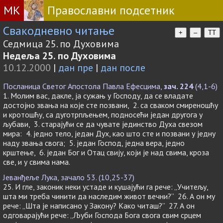
МК
Православни подсетник
Свакодневно читање
+
–
TT
Седмица 25. по Духовима
Недеља 25. по Духовима
10.12.2000
|
дан пре
|
дан после
Посланица Светог Апостола Павла Ефесцима,
зач. 224
(4,1-6)
1. Молим вас, дакле, ја сужањ у Господу, да се владате
достојно звања на које сте позвани, 2. са сваком смиреношћу
и кротошћу, са дуготрпљењем, подносећи један другога у
љубави, 3. старајући се да чувате јединство Духа свезом
мира: 4. једно тело, један Дух, као што сте и позвани у једну
наду звања свога; 5. један Господ, једна вера, једно
крштење, 6. један Бог и Отац свију, који је над свима, кроза
све, и у свима нама.
Јеванђеље Лука, зачало 53. (10,25-37)
25. И гле, законик неки устаде и кушајући га рече: „Учитељу,
шта ми треба чинити да наследим живот вечни?” 26. А он му
рече: „Шта је написано у Закону? Како читаш?” 27. А он
одговарајући рече: „Љуби Господа Бога свога свим срцем