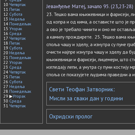
10
Четвртак
Јеванђеље Матеј, зачало 95. (23,23-28)
11
Петак
23. Тешко вама књижевници и фарисеји, л
12
Субота
13
Недеља
од копра и од кима, а остависте што је пр
14
Понедељак
15
Уторак
а ово је требало чинити и оно не оставља
16
Среда
а камилу прождирете. 25. Тешко вама књи
17
Четвртак
18
Петак
споља чашу и зделу, а изнутра су пуне гра
19
Субота
очисти најпре изнутра чашу и зделу да бу
20
Недеља
21
Понедељак
књижевници и фарисеји, лицемери, што ст
22
Уторак
изгледају лепи, а унутра су пуни костију м
23
Среда
24
Четвртак
споља се показујете људима праведни а и
25
Петак
26
Субота
27
Недеља
Свети Теофан Затворник:
28
Понедељак
29
▶
Уторак
Мисли за сваки дан у години
30
Среда
31
Четвртак
Охридски пролог