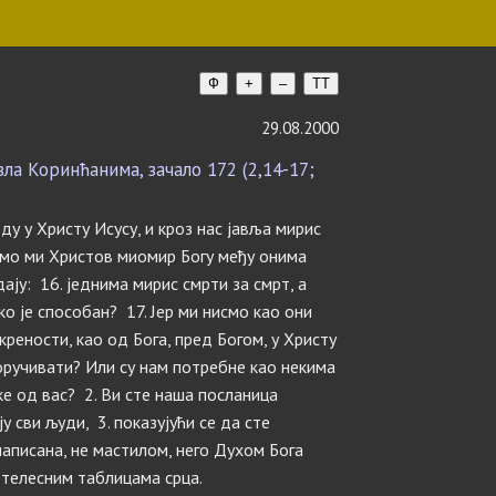
Ф
+
–
TT
29.08.2000
а Коринћанима, зачало 172 (2,14-17;
еду у Христу Исусу, и кроз нас јавља мирис
 смо ми Христов миомир Богу међу онима
дају: 16. jеднима мирис смрти за смрт, а
ко је способан? 17. Јер ми нисмо као они
скрености, као од Бога, пред Богом, у Христу
оручивати? Или су нам потребне као некима
ке од вас? 2. Ви сте наша посланица
у сви људи, 3. показујући се да сте
аписана, не мастилом, него Духом Бога
 телесним таблицама срца.