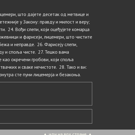
ицемери, што дајете десетак од метвице и
етежније у Закону: правду и милост и веру;
ти. 24. Вођи слепи, који оцеђујете комарца
жевници и фарисеји, лицемери, што чистите
бежа и неправде. 26. Фарисеју слепи,
ду и споља чисте. 27. Тешко вама
е као окречени гробови, који споља
ртвачких и сваке нечистоте. 28. Тако и ви:
знутра сте пуни лицемерја и безакоња.
▲ иди на врх стране ▲