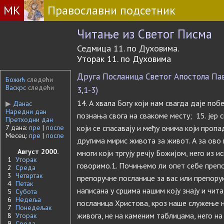
МК
Православни подсетник
Читање из Светог Писма
Седмица 11. по Духовима.
Уторак 11. по Духовима
Друга Посланица Светог Апостола Павл
Божић
следећи
Васкрс
следећи
3,1-3)
14. А хвала Богу који нам свагда даје поб
▶
Данас
Наредни дан
познања свога на свакоме месту; 15. jер
Претходни дан
7 дана:
пре
|
после
који се спасавају и међу онима који пропа
Месец:
пре
|
после
другима мирис живота за живот. А за ово 
Август 2000.
многи који тргују речју Божијом, него из и
1
Уторак
говоримо.1. Почињемо ли опет себе преп
2
Среда
3
Четвртак
препоручне посланице за вас или препору
4
Петак
написана у срцима нашим коју знају и читај
5
Субота
6
Недеља
посланица Христова, кроз наше служење н
7
Понедељак
живога, не на каменим таблицама, него на
8
Уторак
9
Среда