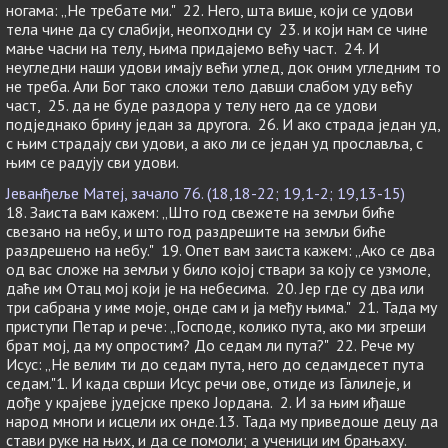
ногама: „Не требате ми." 22. Него, шта више, који се удови
тела чине да су слабији, неопходни су 23. и који нам се чине
мање часни на телу, њима придајемо већу част. 24. И
неугледни наши удови имају већи углед, док оним угледним то
не треба. Али Бог тако сложи тело давши слабом уду већу
част, 25. да не буде раздора у телу него да се удови
подједнако брину један за другога. 26. И ако страда један уд,
с њим страдају сви удови, а ако ли се један уд прославља, с
њим се радују сви удови.
Јеванђеље Матеј, зачало 76. (18,18-22; 19,1-2; 19,13-15)
18. Заиста вам кажем: „Што год свежете на земљи биће
свезано на небу, и што год раздрешите на земљи биће
раздрешено на небу." 19. Опет вам заиста кажем: „Ако се два
од вас сложе на земљи у било којој ствари за коју се узмоле,
даће им Отац мој који је на небесима. 20. Јер где су два или
три сабрана у име моје, онде сам и ја међу њима." 21. Тада му
приступи Петар и рече: „Господе, колико пута, ако ми згреши
брат мој, да му опростим? До седам ли пута?" 22. Рече му
Исус: „Не велим ти до седам пута, него до седамдесет пута
седам."1. И када сврши Исус речи ове, отиде из Галилеје, и
дође у крајеве јудејске преко Јордана. 2. И за њим иђаше
народ многи и исцели их онде.13. Тада му приведоше децу да
стави руке на њих, и да се помоли; а ученици им брањаху.