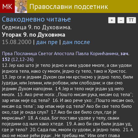
МК
Православни подсетник
Свакодневно читање
+
–
TT
Седмица 9. по Духовима.
Уторак 9. по Духовима
15.08.2000
|
дан пре
|
дан после
Прва Посланица Светог Апостола Павла Коринћанима,
зач.
152
(12,12-26)
12. Јер као што је тело једно и има удове многе, а сви удови
једнога тела, иако су многи, једно су тело, тако и Христос.
13. Јер се и једним Духом сви ми крстисмо у једно тело, били
Јудејци, или Јелини, или робови, или слободни; и сви смо
једним Духом напојени. 14. Јер и тело није један уд него
многи. 15. Ако рече нога: „Пошто нисам рука, нисам од тела”;
зар ипак није од тела? 16. И ако рече ухо: „Пошто нисам око,
нисам од тела”; зар ипак није од тела? Ако би све тело било
око, где је онда слух? 17. Ако би све било слух, где је
мирисање? 18. А сада, Бог постави удове у телу, сваки
поједини од њих како хтеде. 19. А ако би сви били један уд,
где је тело? 20. Сада пак, многи су удови, а једно тело. 21. А
око не може рећи руци: „Не требаш ми." Или опет глава